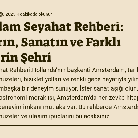
ğu 2025
4 dakikada okunur
am Seyahat Rehberi:
ın, Sanatın ve Farklı
rin Şehri
t Rehberi:Hollanda’nın başkenti 
Amsterdam
, tar
zeleri, bisiklet yolları ve renkli gece hayatıyla yıl
mbaşka bir deneyim sunuyor. İster sanat aşığı olun, 
gastronomi meraklısı, Amsterdam’da her zevke hita
a deneyim imkanı mutlaka var. Bu rehberde Amsterd
müzeler ve ulaşım ipuçlarını bulacaksınız