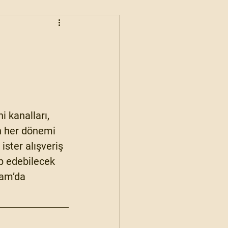
ihi kanalları, 
ın her dönemi 
ister alışveriş 
p edebilecek 
am’da 