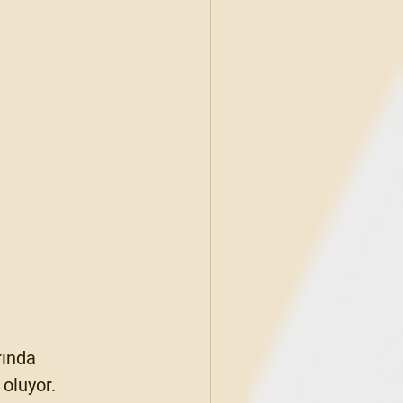
rında 
 oluyor.