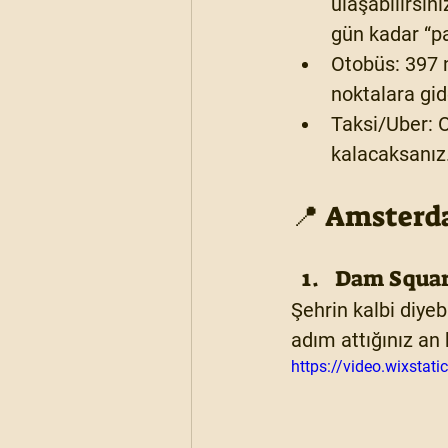
ulaşabilirsini
gün kadar “pa
Otobüs:
 397 
noktalara gid
Taksi/Uber:
 
kalacaksanız
📍 Amsterda
Dam Squa
Şehrin kalbi diye
adım attığınız an 
https://video.wixst