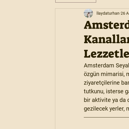
İlaydaturhan
26 A
Amsterd
Kanallar
Lezzetle
Amsterdam Seyaha
özgün mimarisi, mü
ziyaretçilerine ba
tutkunu, isterse 
bir aktivite ya d
gezilecek yerler, 