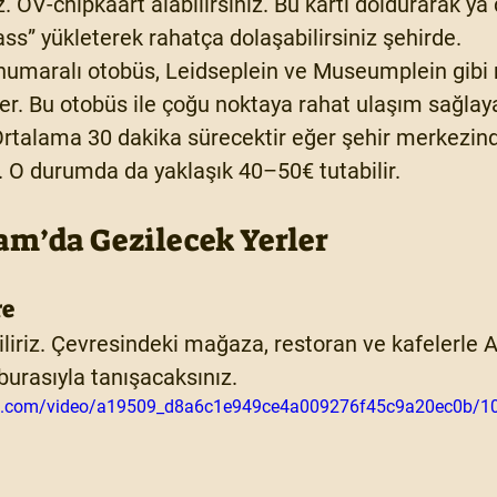
z. OV-chipkaart alabilirsiniz. Bu kartı doldurarak ya d
ss” yükleterek rahatça dolaşabilirsiniz şehirde.
numaralı otobüs, Leidseplein ve Museumplein gibi
er. Bu otobüs ile çoğu noktaya rahat ulaşım sağlayab
Ortalama 30 dakika sürecektir eğer şehir merkezin
. O durumda da yaklaşık 40–50€ tutabilir.
m’da Gezilecek Yerler
re
biliriz. Çevresindeki mağaza, restoran ve kafelerle
burasıyla tanışacaksınız.
atic.com/video/a19509_d8a6c1e949ce4a009276f45c9a20ec0b/1