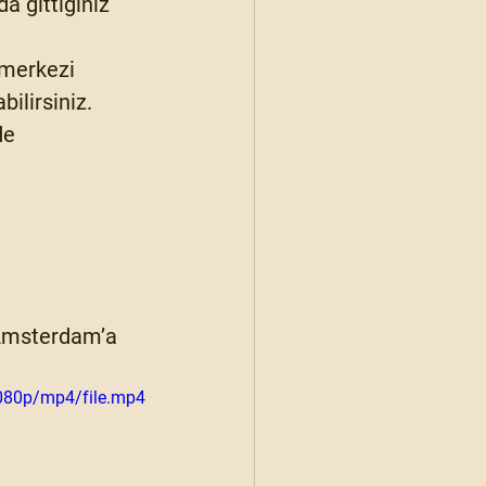
a gittiğiniz 
 merkezi 
ilirsiniz.
de 
 Amsterdam’a 
080p/mp4/file.mp4