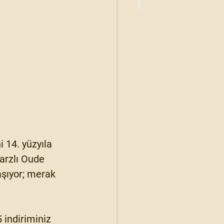
 14. yüzyıla 
tarzlı Oude 
aşıyor; merak 
5
 indiriminiz 