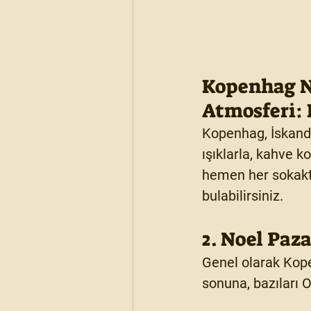
Kopenhag No
Atmosferi: 
Kopenhag, İskand
ışıklarla, kahve k
hemen her sokakta
bulabilirsiniz.
2. Noel Paz
Genel olarak Kope
sonuna
, bazıları 
O