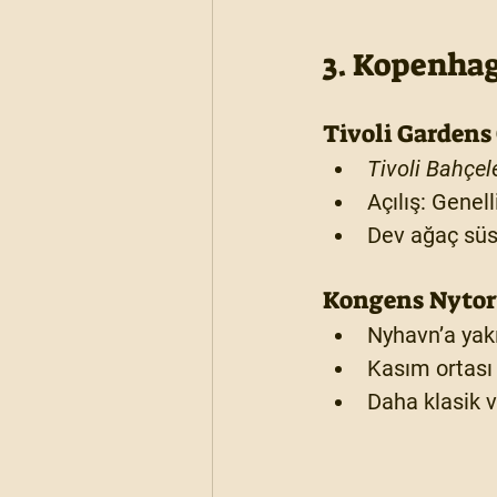
3. Kopenhag
Tivoli Gardens
Tivoli Bahçel
Açılış:
 Genell
Dev ağaç süsl
Kongens Nytor
Nyhavn’a yakı
Kasım ortası
Daha klasik v