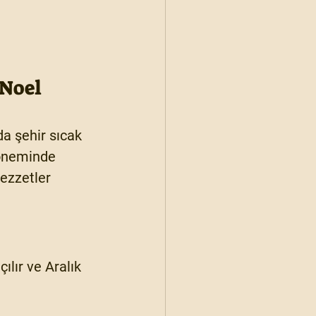
Noel 
nda şehir sıcak 
döneminde 
ezzetler 
çılır ve 
Aralık 