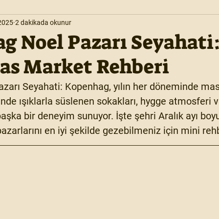
2025
2 dakikada okunur
g Noel Pazarı Seyahati
as Market Rehberi
arı Seyahati: Kopenhag, yılın her döneminde masal
inde
 ışıklarla süslenen sokakları, hygge atmosferi 
aşka bir deneyim sunuyor. İşte şehri Aralık ayı boyu
azarlarını en iyi şekilde gezebilmeniz için mini reh