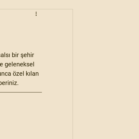
:
sı bir şehir 
ve geleneksel 
nca özel kılan 
beriniz.