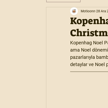
Motioonn
28 Ara 
Kopenha
Christm
Kopenhag Noel Paz
ama 
Noel dönem
pazarlarıyla bamb
detaylar ve Noel p