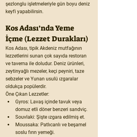
şezlonglu işletmeleriyle gün boyu deniz 
keyfi yapabilirsin.
Kos Adası’nda Yeme 
İçme (Lezzet Durakları)
Kos Adası, tipik Akdeniz mutfağının 
lezzetlerini sunan çok sayıda restoran 
ve taverna ile doludur. Deniz ürünleri, 
zeytinyağlı mezeler, keçi peyniri, taze 
sebzeler ve Yunan usulü ızgaralar 
oldukça popülerdir.
Öne Çıkan Lezzetler:
Gyros:
 Lavaş içinde tavuk veya 
domuz etli döner benzeri sandviç.
Souvlaki:
 Şişte ızgara edilmiş et.
Moussaka:
 Patlıcanlı ve beşamel 
soslu fırın yemeği.