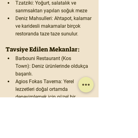
Tzatziki:
 Yoğurt, salatalık ve 
sarımsaktan yapılan soğuk meze
Deniz Mahsulleri:
 Ahtapot, kalamar 
ve karidesli makarnalar birçok 
restoranda taze taze sunulur.
Tavsiye Edilen Mekanlar:
Barbouni Restaurant (Kos 
Town):
 Deniz ürünlerinde oldukça 
başarılı.
Agios Fokas Taverna:
 Yerel 
lezzetleri doğal ortamda 
deneyimlemek için güzel bir 
seçenek.
Avli Restaurant:
 Şehir merkezinde, 
uygun fiyatlı ve geniş menülü bir 
alternatif.