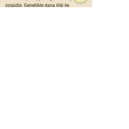
özgüdür. Genellikle dana iliği ile 
hazırlanır.
Nerede yenir?
 Trattoria Milanese, 
Ratanà
Cotoletta alla Milanese
Pane kaplı kemikli dana eti. Genellikle 
tereyağda kızartılır. Milano mutfağının 