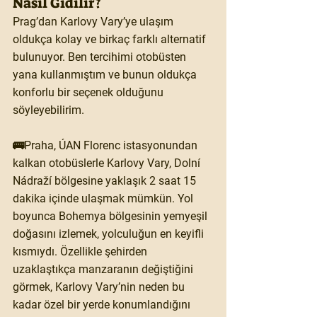
Nasıl Gidilir?
Prag’dan Karlovy Vary’ye ulaşım 
oldukça kolay ve birkaç farklı alternatif 
bulunuyor. Ben tercihimi otobüsten 
yana kullanmıştım ve bunun oldukça 
konforlu bir seçenek olduğunu 
söyleyebilirim.
🚌Praha, ÚAN Florenc istasyonundan 
kalkan otobüslerle Karlovy Vary, Dolní 
Nádraží bölgesine yaklaşık 2 saat 15 
dakika içinde ulaşmak mümkün. Yol 
boyunca Bohemya bölgesinin yemyeşil 
doğasını izlemek, yolculuğun en keyifli 
kısmıydı. Özellikle şehirden 
uzaklaştıkça manzaranın değiştiğini 
görmek, Karlovy Vary’nin neden bu 
kadar özel bir yerde konumlandığını 