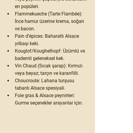
en popüleri.
Flammekueche (Tarte Flambée)
: 
İnce hamur üzerine krema, soğan 
ve bacon.
Pain d’épices
: Baharatlı Alsace 
yılbaşı keki.
Kouglof/Koughelhopf
: Üzümlü ve 
bademli geleneksel kek.
Vin Chaud (Sıcak şarap)
: Kırmızı 
veya beyaz; tarçın ve karanfilli.
Choucroute
: Lahana turşusu 
tabanlı Alsace spesiyali.
Foie gras & Alsace peynirleri
: 
Gurme seçenekler arayanlar için.