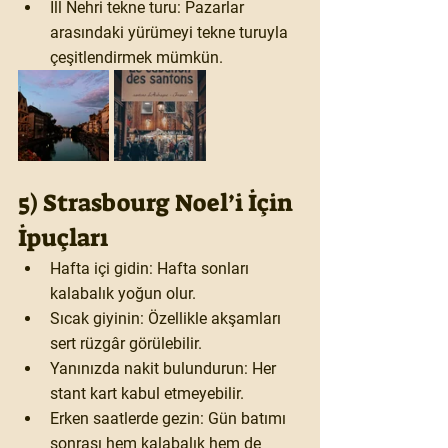
Ill Nehri tekne turu
: Pazarlar 
arasındaki yürümeyi tekne turuyla 
çeşitlendirmek mümkün.
5) Strasbourg Noel’i İçin 
İpuçları
Hafta içi gidin:
 Hafta sonları 
kalabalık yoğun olur.
Sıcak giyinin:
 Özellikle akşamları 
sert rüzgâr görülebilir.
Yanınızda nakit bulundurun:
 Her 
stant kart kabul etmeyebilir.
Erken saatlerde gezin:
 Gün batımı 
sonrası hem kalabalık hem de 