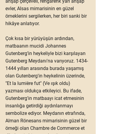
ahşap çerçeveli, rengârenk yarı ahşap 
evler, Alsas mimarisinin en güzel 
örneklerini sergilerken, her biri sanki bir 
hikâye anlatıyor.
Çok kısa bir yürüyüşün ardından, 
matbaanın mucidi 
Johannes 
Gutenberg
’in heykeliyle bizi karşılayan 
Gutenberg Meydanı'na varıyoruz. 1434-
1444 yılları arasında burada yaşamış 
olan Gutenberg'in heykelinin üzerinde, 
"Et la lumière fut" (Ve ışık oldu) 
yazması oldukça etkileyici. Bu ifade, 
Gutenberg'in matbaayı icat etmesinin 
insanlığa getirdiği aydınlanmayı 
sembolize ediyor. Meydanın etrafında, 
Alman Rönesans mimarisinin güzel bir 
örneği olan 
Chambre de Commerce et 