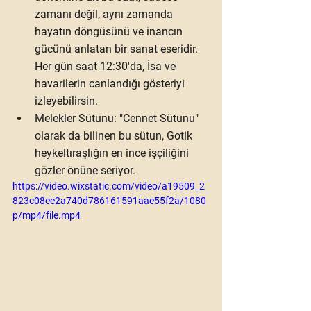
zamanı değil, aynı zamanda 
hayatın döngüsünü ve inancın 
gücünü anlatan bir sanat eseridir. 
Her gün saat 12:30'da, İsa ve 
havarilerin canlandığı gösteriyi 
izleyebilirsin.
Melekler Sütunu:
 "Cennet Sütunu" 
olarak da bilinen bu sütun, Gotik 
heykeltıraşlığın en ince işçiliğini 
gözler önüne seriyor.
https://video.wixstatic.com/video/a19509_2
823c08ee2a740d786161591aae55f2a/1080
p/mp4/file.mp4