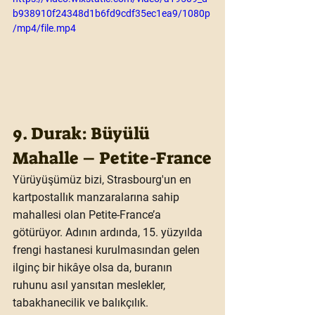
b938910f24348d1b6fd9cdf35ec1ea9/1080p
/mp4/file.mp4
9. Durak: Büyülü 
Mahalle – Petite-France
Yürüyüşümüz bizi, Strasbourg'un en 
kartpostallık manzaralarına sahip 
mahallesi olan 
Petite-France
’a 
götürüyor. Adının ardında, 15. yüzyılda 
frengi hastanesi kurulmasından gelen 
ilginç bir hikâye olsa da, buranın 
ruhunu asıl yansıtan meslekler, 
tabakhanecilik ve balıkçılık.