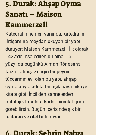
5. Durak: Ahşap Oyma 
Sanatı – Maison 
Kammerzell
Katedralin hemen yanında, katedralin 
ihtişamına meydan okuyan bir yapı 
duruyor: 
Maison Kammerzell
. İlk olarak 
1427’de inşa edilen bu bina, 16. 
yüzyılda bugünkü Alman Rönesansı 
tarzını almış. Zengin bir peynir 
tüccarının evi olan bu yapı, ahşap 
oymalarıyla adeta bir açık hava hikâye 
kitabı gibi. İncil’den sahnelerden 
mitolojik tanrılara kadar birçok figürü 
görebilirsin. Bugün içerisinde şık bir 
restoran ve otel bulunuyor.
6. Durak: Şehrin Nabzı 