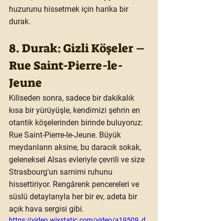
huzurunu hissetmek için harika bir 
durak.
8. Durak: Gizli Köşeler – 
Rue Saint-Pierre-le-
Jeune
Kiliseden sonra, sadece bir dakikalık 
kısa bir yürüyüşle, kendimizi şehrin en 
otantik köşelerinden birinde buluyoruz: 
Rue Saint-Pierre-le-Jeune
. Büyük 
meydanların aksine, bu daracık sokak, 
geleneksel Alsas evleriyle çevrili ve size 
Strasbourg'un samimi ruhunu 
hissettiriyor. Rengârenk pencereleri ve 
süslü detaylarıyla her bir ev, adeta bir 
açık hava sergisi gibi.
https://video.wixstatic.com/video/a19509_d