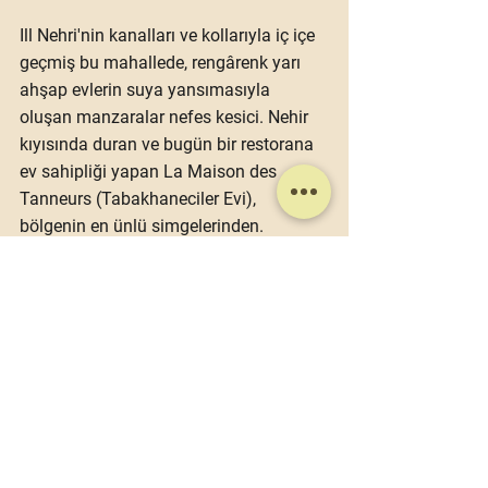
Ill Nehri'nin kanalları ve kollarıyla iç içe 
geçmiş bu mahallede, rengârenk yarı 
ahşap evlerin suya yansımasıyla 
oluşan manzaralar nefes kesici. Nehir 
kıyısında duran ve bugün bir restorana 
ev sahipliği yapan 
La Maison des 
Tanneurs
 (Tabakhaneciler Evi), 
bölgenin en ünlü simgelerinden.
https://video.wixstatic.com/video/a19509_7
dfc2336ce544023a0b23da7e0ab6a96/1080
p/mp4/file.mp4
10. Durak: Manzaraya 