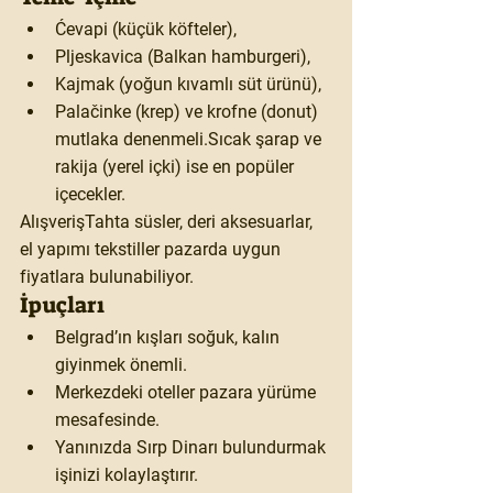
Ćevapi (küçük köfteler),
Pljeskavica (Balkan hamburgeri),
Kajmak (yoğun kıvamlı süt ürünü),
Palačinke (krep) ve krofne (donut) 
mutlaka denenmeli.Sıcak şarap ve 
rakija (yerel içki) ise en popüler 
içecekler.
Alışveriş
Tahta süsler, deri aksesuarlar, 
el yapımı tekstiller pazarda uygun 
fiyatlara bulunabiliyor.
İpuçları
Belgrad’ın kışları soğuk, kalın 
giyinmek önemli.
Merkezdeki oteller pazara yürüme 
mesafesinde.
Yanınızda Sırp Dinarı bulundurmak 
işinizi kolaylaştırır.