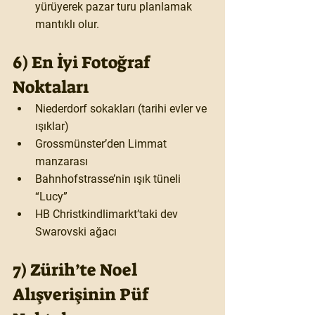
yürüyerek pazar turu
 planlamak 
mantıklı olur.
6) En İyi Fotoğraf 
Noktaları
Niederdorf sokakları
 (tarihi evler ve 
ışıklar)
Grossmünster’den Limmat 
manzarası
Bahnhofstrasse’nin ışık tüneli 
“Lucy”
HB Christkindlimarkt’taki dev 
Swarovski ağacı
7) Zürih’te Noel 
Alışverişinin Püf 