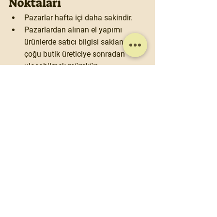
Noktaları
Pazarlar hafta içi daha sakindir.
Pazarlardan alınan el yapımı 
ürünlerde 
satıcı bilgisi saklanmalı
; 
çoğu butik üreticiye sonradan 
ulaşabilmek mümkün.
Banka kartı çoğu stantta geçer 
ama 
nakit İsviçre Frangı
 taşımak 
faydalıdır.
Zürih’te Bir Kış Masalı
Işıl ışıl sokakları, göl kıyısındaki 
romantik atmosferi ve birbirinden farklı 
tema pazarlarıyla Zürih, Noel 
döneminde Avrupa’nın en unutulmaz 
şehirlerinden birine dönüşüyor. İster 
yılbaşı alışverişi, ister gastronomik 
keşifler, ister sadece kış büyüsünü 