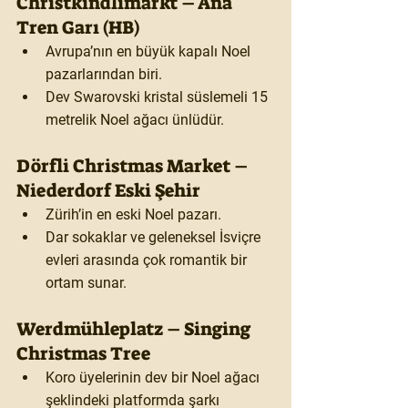
Christkindlimarkt – Ana 
Tren Garı (HB)
Avrupa’nın en büyük kapalı Noel 
pazarlarından biri.
Dev Swarovski kristal süslemeli 15 
metrelik Noel ağacı ünlüdür.
Dörfli Christmas Market – 
Niederdorf Eski Şehir
Zürih’in en eski Noel pazarı.
Dar sokaklar ve geleneksel İsviçre 
evleri arasında çok romantik bir 
ortam sunar.
Werdmühleplatz – Singing 
Christmas Tree
Koro üyelerinin dev bir Noel ağacı 
şeklindeki platformda şarkı 