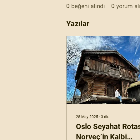
0
beğeni alındı
0
yorum al
Yazılar
28 May 2025
∙
3
dk.
Oslo Seyahat Rotas
Norveç’in Kalbi