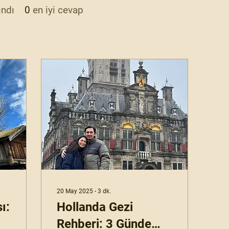
ındı
0
en iyi cevap
20 May 2025
∙
3
dk.
ı:
Hollanda Gezi
Rehberi: 3 Günde