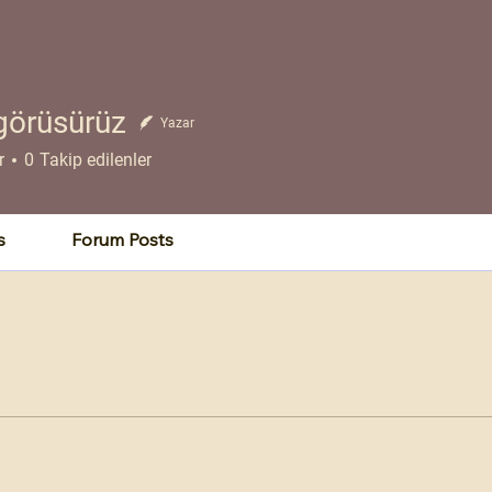
görüsürüz
Yazar
r
0
Takip edilenler
s
Forum Posts