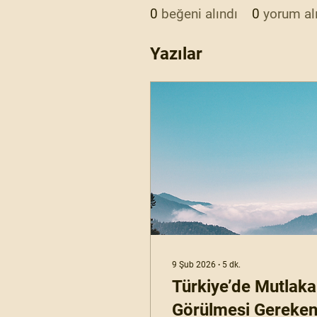
0
beğeni alındı
0
yorum al
Yazılar
9 Şub 2026
∙
5
dk.
Türkiye’de Mutlaka
Görülmesi Gereke