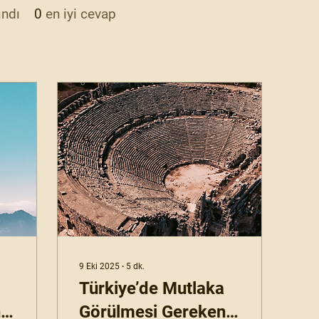
ındı
0
en iyi cevap
9 Eki 2025
∙
5
dk.
Türkiye’de Mutlaka
n
Görülmesi Gereken