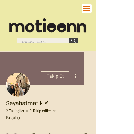
Diğer Eylemler
Takip Et
Yazar
Seyahatmatik
2 Takipçiler
0 Takip edilenler
Keşifçi