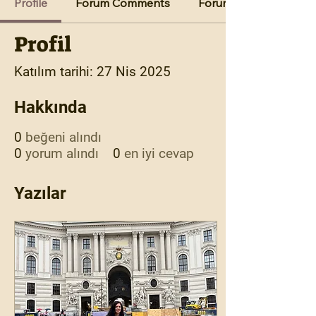
Profile
Forum Comments
Forum Posts
Profil
Katılım tarihi: 27 Nis 2025
Hakkında
0
beğeni alındı
0
yorum alındı
0
en iyi cevap
Yazılar