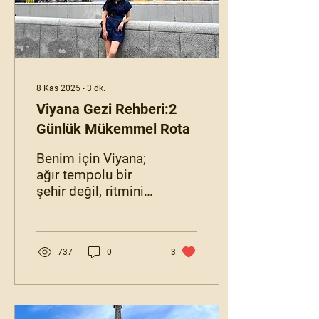
8 Kas 2025
∙
3
dk.
Viyana Gezi Rehberi:2
Günlük Mükemmel Rota
Benim için Viyana;
ağır tempolu bir
şehir değil, ritmini
kendi kalbinde
taşıyan bir şehir.
Caddelerinde
737
0
3
yürürken Mozart’ın
izlerini
hissediyorsun, bir
kafede oturup