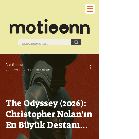
Biletöncesi
27 Tem
2 dakikada okunur
The Odyssey (2026):
Christopher Nolan'ın
En Büyük Destanı
Geliyor