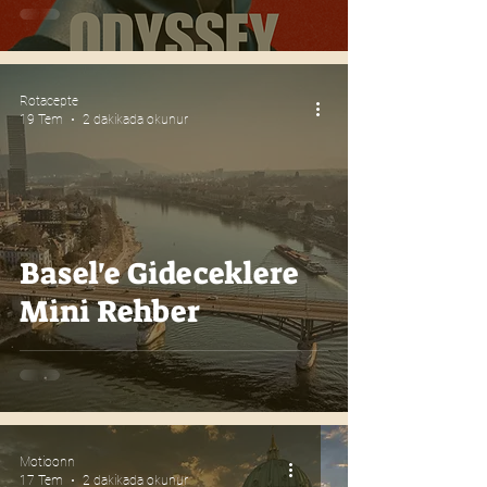
Rotacepte
19 Tem
2 dakikada okunur
Basel'e Gideceklere
Mini Rehber
Motioonn
17 Tem
2 dakikada okunur