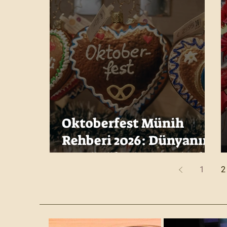
Oktoberfest Münih
Rehberi 2026: Dünyanın
En Büyük Bira Festivali
1
2
Hakkında Bilmeniz
Gerekenler