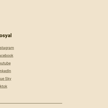
osyal
nstagram
acebook
outube
inkedIn
lue Sky
ktok​