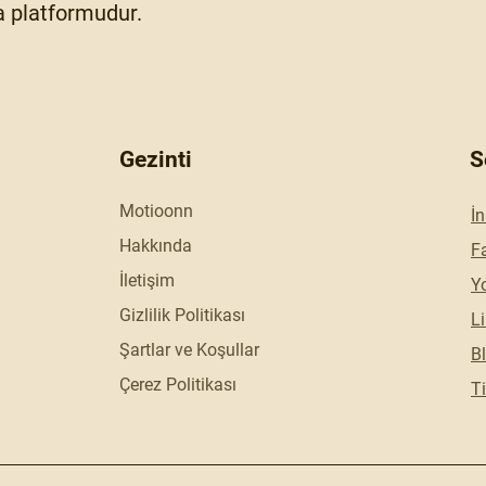
 platformudur.
Gezinti
S
Motioonn
İ
Hakkında
F
İletişim
Y
Gizlilik Politikası
L
Şartlar ve Koşullar
B
Çerez Politikası
Ti