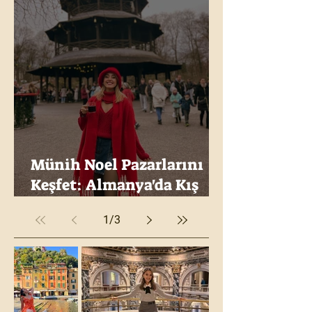
Münih Noel Pazarlarını
Keşfet: Almanya'da Kış
Masalı Arayanlara
1
/
3
Öneriler