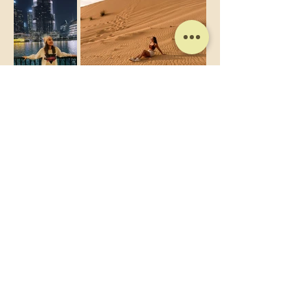
Yorumlar
Bir yorum yazın
Fikirlerinizi Paylaşın
İlk yorumu siz yazın.