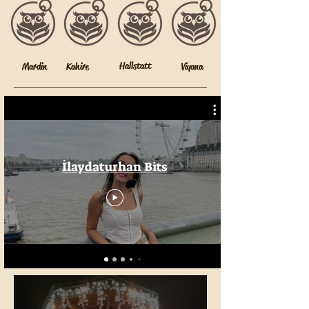
Hallstatt
Mardin
Kahire
Viyana
İlaydaturhan Bits