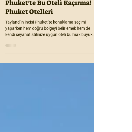
gezginilla
17 Kas 2025
3 dakikada okunur
Phuket’te Bu Oteli Kaçırma! |
Phuket Otelleri
Tayland’ın incisi Phuket’te konaklama seçimi
yaparken hem doğru bölgeyi belirlemek hem de
kendi seyahat stilinize uygun oteli bulmak büyük
fark yaratıyor. İşte keyifli ve verimli bir seyahat için
dikkat etmen gerekenler bu rehberde!