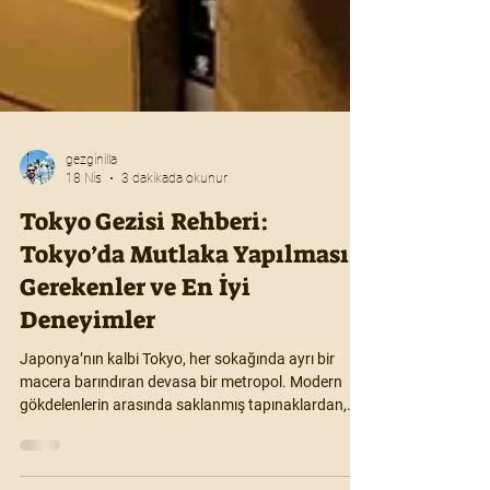
gezginilla
18 Nis
3 dakikada okunur
Tokyo Gezisi Rehberi:
Tokyo’da Mutlaka Yapılması
Gerekenler ve En İyi
Deneyimler
Japonya’nın kalbi Tokyo, her sokağında ayrı bir
macera barındıran devasa bir metropol. Modern
gökdelenlerin arasında saklanmış tapınaklardan,
teknoloji harikası müzelere kadar Tokyo gezisi