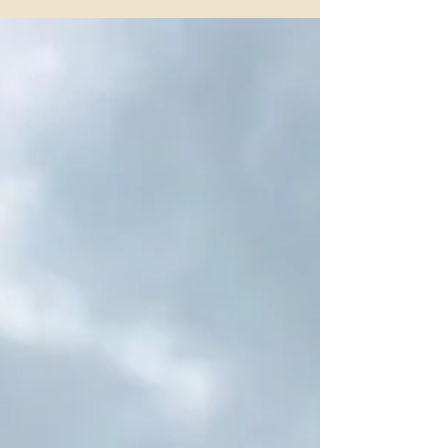
planlayanlar için unutulmaz bir liste hazırladım.
Şehri gerçek bir yerel gibi keşfetmeye hazırsanız, işte
Tokyo gezi rotası boyunca mutlaka yapmanız
gereken o efsanevi deneyimler!