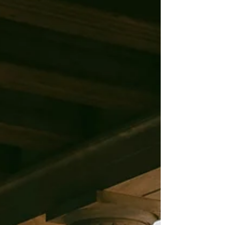
yolları ve zengin mutfağı ile her yıl milyonlarca
ziyaretçiyi kendine çekiyor