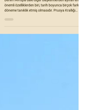
Berlin Gezi Rehberi
Berlin’i Avrupa’daki diğer başkentlerden ayıran en
önemli özelliklerden biri, tarih boyunca birçok farklı
döneme tanıklık etmiş olmasıdır. Prusya Krallığı
döneminden Nazi Almanyası’na, II. Dünya
Savaşı’ndan Soğuk Savaş yıllarına kadar pek çok
tarihi olay Berlin’de yaşanmıştır. Özellikle Berlin
Duvarı’nın inşası ve yıkılması, şehrin tarihini
şekillendiren en önemli olaylardan biridir.