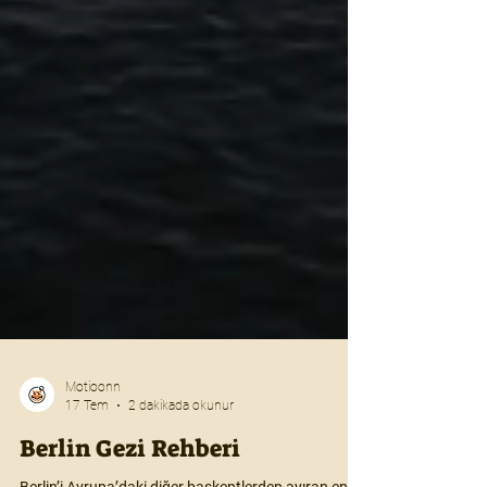
Motioonn
17 Tem
2 dakikada okunur