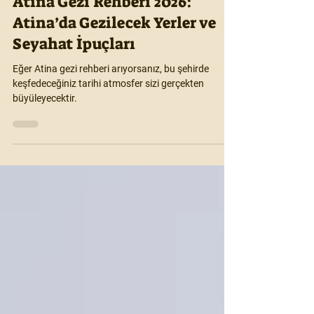
Motioonn
6 Nis
4 dakikada okunur
Atina Gezi Rehberi 2026:
Atina’da Gezilecek Yerler ve
Seyahat İpuçları
Eğer Atina gezi rehberi arıyorsanız, bu şehirde
keşfedeceğiniz tarihi atmosfer sizi gerçekten
büyüleyecektir.