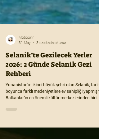
Motioonn
31 May
3 dakikada okunur
Selanik’te Gezilecek Yerler
2026: 2 Günde Selanik Gezi
Rehberi
Yunanistan’ın ikinci büyük şehri olan Selanik, tarih
boyunca farklı medeniyetlere ev sahipliği yapmış ve
Balkanlar’ın en önemli kültür merkezlerinden biri
haline gelmiştir. Ege Denizi kıyısında yer alan bu
şehir, tarihi mirası, canlı şehir yaşamı, sahil yürüyüş