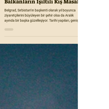
Belgrad Noel Pazarı:
Balkanların Işıltılı Kış Masalı
Belgrad, Sırbistan’ın başkenti olarak yıl boyunca
ziyaretçilerini büyüleyen bir şehir olsa da Aralık
ayında bir başka güzelleşiyor. Tarihi yapıları, geniş
meydanları ve zengin kültürüyle Belgrad, Noel
döneminde adeta masalsı bir atmosfere bürünüyor.
Balkanların sıcak misafirperverliğiyle birleşen Noel
ışıkları, renkli dekorasyonlar ve yılbaşı coşkusu şehri
kış aylarında çok özel kılıyor.