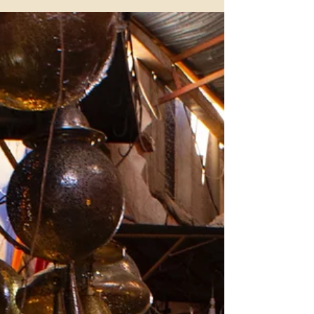
yer alıyor. Bu şehirlerdeki yılbaşı pazarları, ışıl ışıl
süslemeler, renkli stantlar ve geleneksel lezzetlerle
unutulmaz bir deneyim sunuyor. Belgrad,
Balkanların en canlı Noel pazarıyla öne çıkarken,
Tiflis Doğu ve Batı kültürünü bir araya getiriyor.
Kotor Orta Çağ atmosferinde masalsı bir yılbaşı
deneyimi sunarken, Priştine samimi ve sıcak bir
ortam sağlıyor.