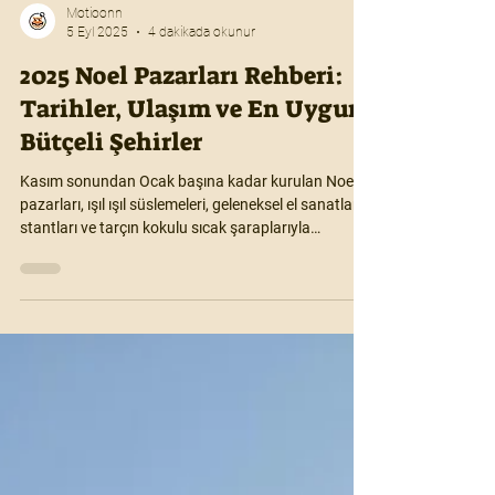
Motioonn
5 Eyl 2025
4 dakikada okunur
2025 Noel Pazarları Rehberi:
Tarihler, Ulaşım ve En Uygun
Bütçeli Şehirler
Kasım sonundan Ocak başına kadar kurulan Noel
pazarları, ışıl ışıl süslemeleri, geleneksel el sanatları
stantları ve tarçın kokulu sıcak şaraplarıyla
milyonlarca ziyaretçiyi büyüler. Tarihi meydanlarda
kurulan bu pazarlar, sadece alışveriş değil; kültür,
gastronomi ve eğlenceyi bir arada sunar. Bu
rehberde Avrupa’nın en iyi 10 Noel pazarını, ulaşım
bilgilerini, yapılacak aktiviteleri ve güncel fiyatları