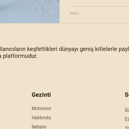
lanıcıların keşfettikleri dünyayı geniş kitlelerle pa
 platformudur.
Gezinti
S
Motioonn
İ
Hakkında
F
İletişim
Y