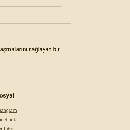
ylaşmalarını sağlayan bir
osyal
nstagram
acebook
outube