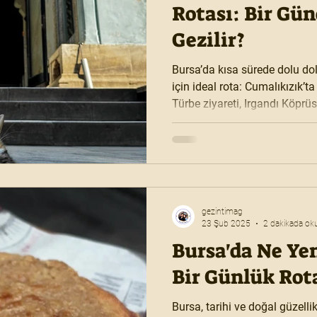
Rotası: Bir Gün
Gezilir?
Bursa’da kısa sürede dolu dol
için ideal rota: Cumalıkızık’ta
Türbe ziyareti, Irgandı Köprü
kahve molası, pideli köfte ke
manzarası, İnkaya Tarihi Çınar
doğa ve lezzet bir arada
gezintimag
23 Şub 2025
2 dakikada ok
Bursa'da Ne Yen
Bir Günlük Rot
Bursa, tarihi ve doğal güzelli