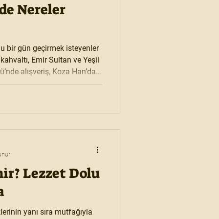
de Nereler
u bir gün geçirmek isteyenler
 kahvaltı, Emir Sultan ve Yeşil
sü’nde alışveriş, Koza Han’da
yfi, Ulu Camii ve Tophane
 ile gün batımı. Tarih, kültür,
unur
ir? Lezzet Dolu
a
klerinin yanı sıra mutfağıyla