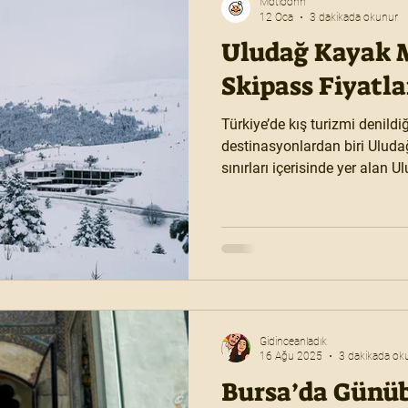
Motioonn
12 Oca
3 dakikada okunur
Uludağ Kayak M
Skipass Fiyatla
Türkiye’de kış turizmi denildi
destinasyonlardan biri Uluda
sınırları içerisinde yer alan 
illere yakınlığı hem de köklü 
popülerliğini korur. Geniş konaklama seçenekleri, eğlenceli
sosyal hayatı ve farklı seviye
yalnızca bir kayak merkezi d
kapsamlı bir kış tatili destin
Gidinceanladık
16 Ağu 2025
3 dakikada ok
Bursa’da Günüb