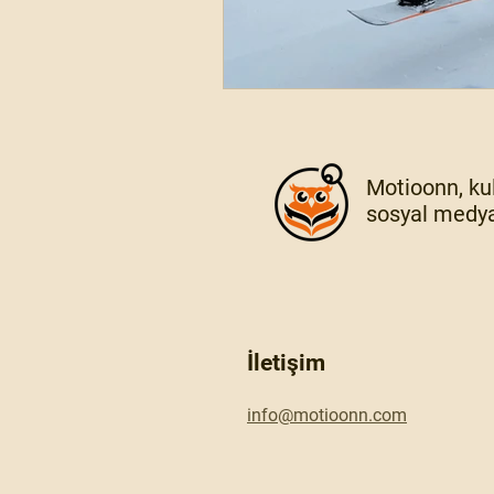
Motioonn, kul
sosyal medya
İletişim
info@motioonn.com