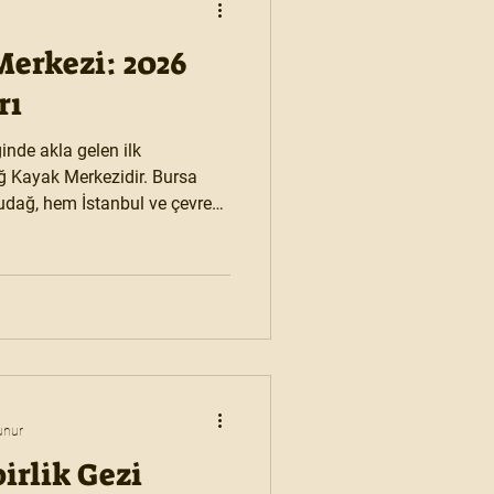
erkezi: 2026
rı
ğinde akla gelen ilk
ğ Kayak Merkezidir. Bursa
Uludağ, hem İstanbul ve çevre
kayak kültürüyle uzun yıllardır
lere uygun pistleriyle Uludağ,
eğil; aynı zamanda tam
asyonudur.
unur
irlik Gezi