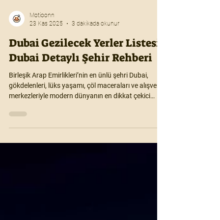
Motioonn
23 Kas 2025
3 dakikada okunur
Dubai Gezilecek Yerler Listesi:
Dubai Detaylı Şehir Rehberi
Birleşik Arap Emirlikleri’nin en ünlü şehri Dubai,
gökdelenleri, lüks yaşamı, çöl maceraları ve alışveriş
merkezleriyle modern dünyanın en dikkat çekici
şehirlerinden biridir. Hem geleneksel Arap kültürünü
hem de ultra modern mimariyi bir arada sunan
Dubai, turistlere benzersiz bir deneyim yaşatır. Bu
rehberde Dubai’de şehir içi ulaşım, konaklama,
gezilecek yerler, müzeler, yemekler ve seyahat
tüyolarını bulabilirsin.