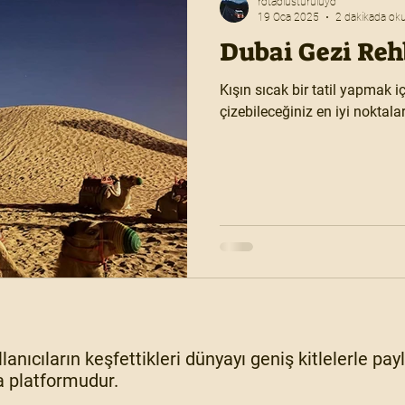
rotaolusturuluyo
19 Oca 2025
2 dakikada ok
Dubai Gezi Reh
Kışın sıcak bir tatil yapmak iç
çizebileceğiniz en iyi noktala
lanıcıların keşfettikleri dünyayı geniş kitlelerle pa
 platformudur.