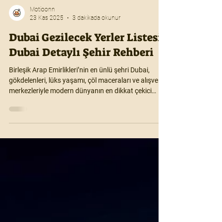
Motioonn
23 Kas 2025
3 dakikada okunur
Dubai Gezilecek Yerler Listesi:
Dubai Detaylı Şehir Rehberi
Birleşik Arap Emirlikleri’nin en ünlü şehri Dubai,
gökdelenleri, lüks yaşamı, çöl maceraları ve alışveriş
merkezleriyle modern dünyanın en dikkat çekici
şehirlerinden biridir. Hem geleneksel Arap kültürünü
hem de ultra modern mimariyi bir arada sunan
Dubai, turistlere benzersiz bir deneyim yaşatır. Bu
rehberde Dubai’de şehir içi ulaşım, konaklama,
gezilecek yerler, müzeler, yemekler ve seyahat
tüyolarını bulabilirsin.