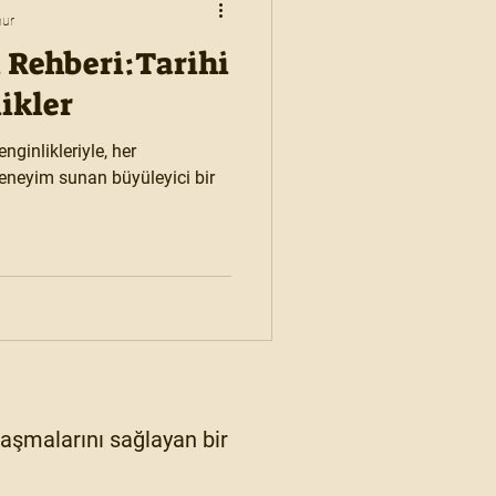
nur
 Rehberi:Tarihi
likler
enginlikleriyle, her
deneyim sunan büyüleyici bir
ylaşmalarını sağlayan bir