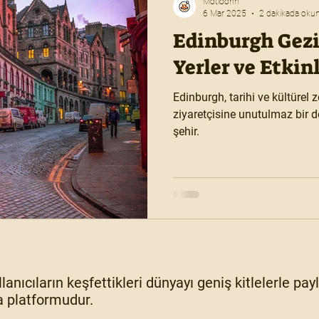
Motioonn
6 Mar 2025
2 dakikada oku
Edinburgh Gezi
Yerler ve Etkin
Edinburgh, tarihi ve kültürel z
ziyaretçisine unutulmaz bir 
şehir.
lanıcıların keşfettikleri dünyayı geniş kitlelerle pa
 platformudur.