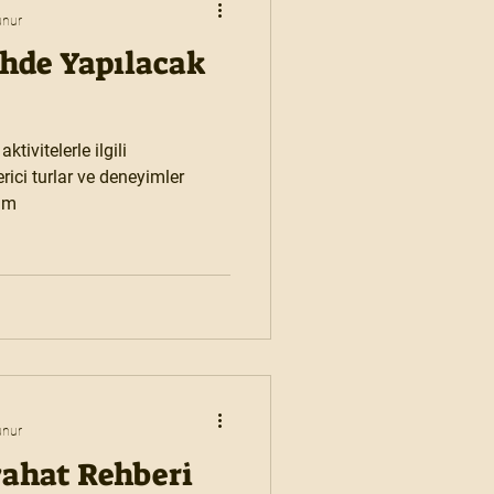
unur
hde Yapılacak
tivitelerle ilgili
ici turlar ve deneyimler
rum
unur
yahat Rehberi