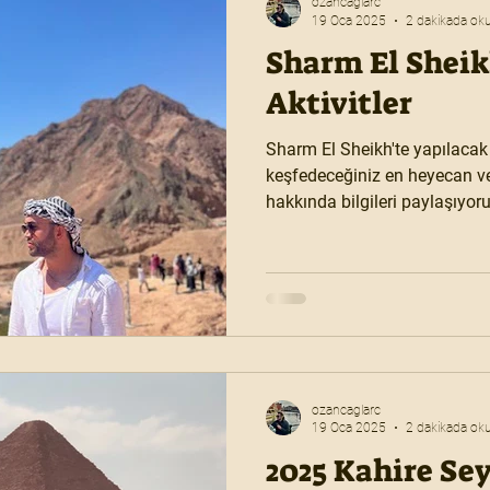
ozancaglarc
19 Oca 2025
2 dakikada ok
Sharm El Sheik
Aktivitler
Sharm El Sheikh'te yapılacak ak
keşfedeceğiniz en heyecan ver
hakkında bilgileri paylaşıyo
ozancaglarc
19 Oca 2025
2 dakikada ok
2025 Kahire Se