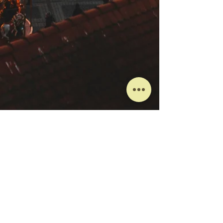
Motioonn
28 Ara 2025
3 dakikada okunur
Sibiu Noel Pazarı Rehberi:
Transilvanya’nın Kalbinde
Masalsı Bir Kış Yolculuğu