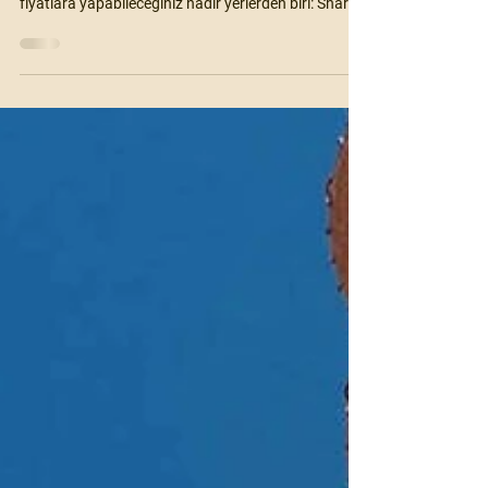
Rehberi
Türkiye’den gidip de hem nefes kesici deneyimler
yaşayabileceğiniz hem de bunu oldukça uygun
fiyatlara yapabileceğiniz nadir yerlerden biri: Sharm
El Sheikh. Ulaşım kolaylığı, vizesiz giriş imkânı ve
sınırsız tur seçenekleriyle Mısır’ın en popüler tatil
destinasyonlarından biri.