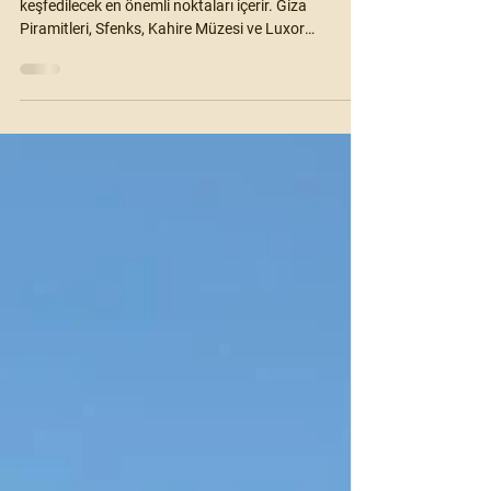
Mısır gezi rehberi, hem tarihi hem de turistik açıdan
keşfedilecek en önemli noktaları içerir. Giza
Piramitleri, Sfenks, Kahire Müzesi ve Luxor
Tapınakları, Mısır gezilecek yerler listesinde öne
çıkar. Mısır yeme içme rehberi kapsamında, lokal
restoranlar ve sokak lezzetleri, geziniz sırasında
mutlaka deneyimlenmesi gereken tatlar sunar.