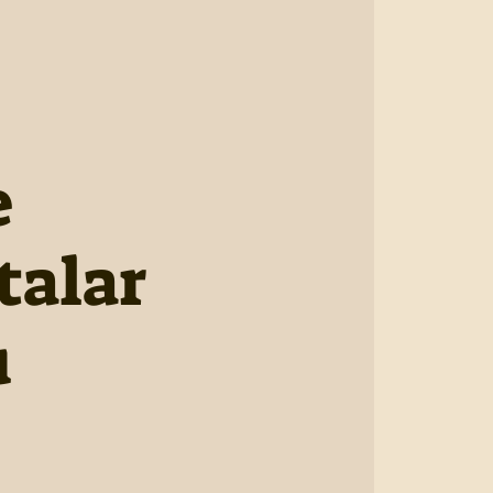
e
talar
u