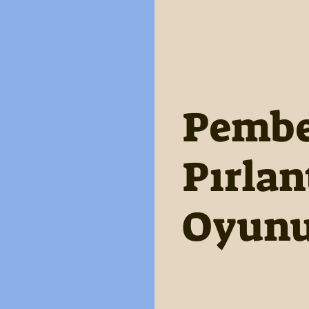
Pemb
Pırlan
Oyun