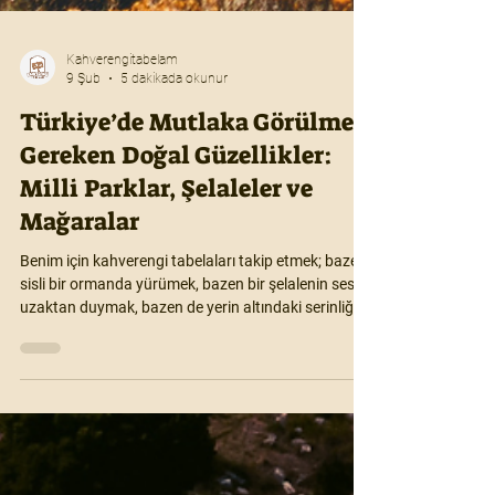
Kahverengitabelam
9 Şub
5 dakikada okunur
Türkiye’de Mutlaka Görülmesi
Gereken Doğal Güzellikler:
Milli Parklar, Şelaleler ve
Mağaralar
Benim için kahverengi tabelaları takip etmek; bazen
sisli bir ormanda yürümek, bazen bir şelalenin sesini
uzaktan duymak, bazen de yerin altındaki serinliği
keşfetmek demek. İşte Türkiye’nin dört bir yanından,
“iyi ki gelmişim” dedirten, doğayla baş başa
kalabileceğin o eşsiz duraklar…