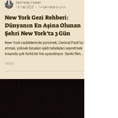
Gezmedeyinceben
13 Kas 2025
14 dakikada okunur
New York Gezi Rehberi:
Dünyanın En Aşina Olunan
Şehri New York’ta 3 Gün
New York caddelerinde yürümek, Central Park’ta tur
atmak, yüksek binaları ışıklı tabelaları seyretmek
insanda çok farklı bir his uyandırıyor. Sanki film
sahnesi ve gerçek hayat bir anlığına iç içe geçmiş
gibi. Bu yazıda New York’ta (çoğunlukla Manhattan
bölgesinde) geçirdiğim 3 günden, görülmesi gereken
yerlerden ve nelerin yiyilebileceğinden
bahsedeceğim.