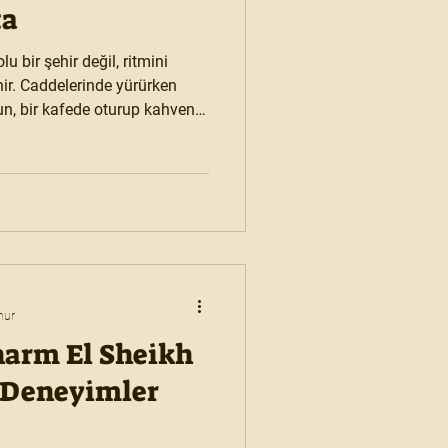
ta
u bir şehir değil, ritmini
hir. Caddelerinde yürürken
sun, bir kafede oturup kahveni
zce hikâyesini anlatıyor. Bu
im iki günü — sabahın o
 kadar — sade, anlaşılır ve bol
an uçuştan başlayarak, şehir
erler, yeme-içme önerileri ve
nur
Sharm El Sheikh
e Deneyimler