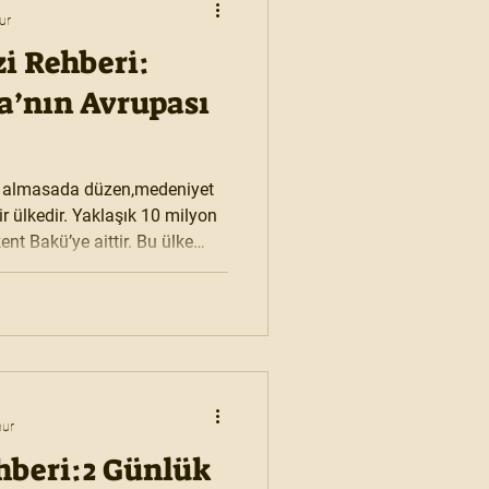
ur
i Rehberi:
a’nın Avrupası
r almasada düzen,medeniyet
r ülkedir. Yaklaşık 10 milyon
kü’ye aittir. Bu ülke
arihi açıdan hem de tarihte
ok noktada yaşatmaktadır.
nur
hberi:2 Günlük