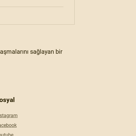
ylaşmalarını sağlayan bir
osyal
nstagram
acebook
outube