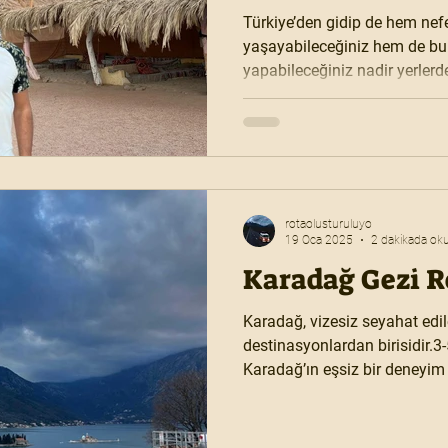
Türkiye’den gidip de hem nef
yaşayabileceğiniz hem de bu
yapabileceğiniz nadir yerlerd
Ulaşım kolaylığı, vizesiz giriş
seçenekleriyle Mısır’ın en pop
biri.
rotaolusturuluyo
19 Oca 2025
2 dakikada ok
Karadağ Gezi R
Karadağ, vizesiz seyahat edil
destinasyonlardan birisidir.3-
Karadağ’ın eşsiz bir deneyim