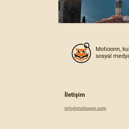
Motioonn, kul
sosyal medya
İletişim
info@motioonn.com