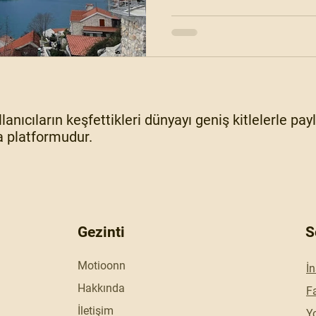
lanıcıların keşfettikleri dünyayı geniş kitlelerle pa
 platformudur.
Gezinti
S
Motioonn
İ
Hakkında
F
İletişim
Y