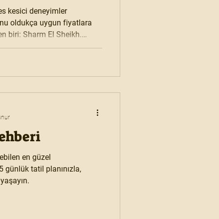
es kesici deneyimler
nu oldukça uygun fiyatlara
en biri: Sharm El Sheikh.
 imkânı ve sınırsız tur
üler tatil destinasyonlarından
unur
ehberi
ebilen en güzel
5 günlük tatil planınızla,
 yaşayın.