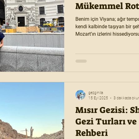
Mükemmel Ro
Benim için Viyana; ağır tempol
kendi kalbinde taşıyan bir şe
Mozart’ın izlerini hissediyor
yudumlarken tarih sana sessi
rehberde, Viyana’da geçirdiğ
dinginliğinden gece ışıklarına
ipucuyla anlattım. İstanbul’d
merkezine ulaşım, gezilecek y
minik püf noktaları
gezginilla
15 Eyl 2025
3 dakikada oku
Mısır Gezisi: 
Gezi Turları v
Rehberi