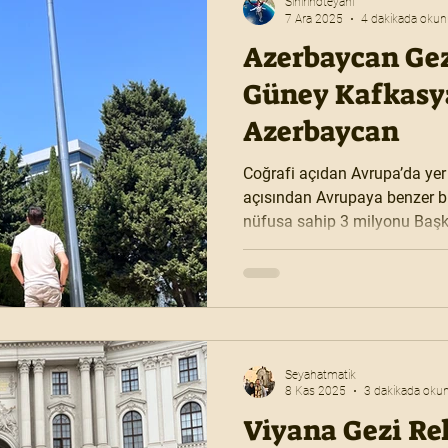
Sınırınöteyanı
7 Ara 2025
4 dakikada okun
Azerbaycan Gez
Güney Kafkasy
Azerbaycan
Coğrafi açıdan Avrupa’da ye
açısından Avrupaya benzer bi
nüfusa sahip 3 milyonu Başkent Ba
hem doğal güzelliklerle hem t
yaşanılan acı durumları birç
Seyahatmatik
8 Kas 2025
3 dakikada oku
Viyana Gezi Re