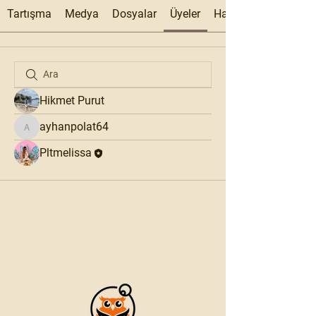
Tartışma
Medya
Dosyalar
Üyeler
Hakkında
Hikmet Purut
ayhanpolat64
ayhanpolat64
Pltmelissa