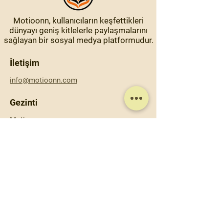
Motioonn, kullanıcıların keşfettikleri
dünyayı geniş kitlelerle paylaşmalarını
sağlayan bir sosyal medya platformudur.
İletişim
info@motioonn.com
Gezinti
Motioonn
Hakkında
İletişim
Gizlilik Politikası
Şartlar ve Koşullar
Çerez Politikası
Sosyal