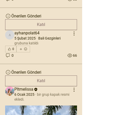
Önerilen Gönderi
Katıl
ayhanpolat64
ayhanpolat64
5 Şubat 2025
·
Bali Gezginleri
grubuna katıldı
0
0
66
Önerilen Gönderi
Katıl
Pltmelissa
6 Ocak 2025
·
bir grup kapak resmi
ekledi.