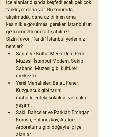
içe alanlar dışında keşfedilecek pek çok 
farklı yer daha var. Bu forumda, 
alışılmadık, daha az bilinen ama 
kesinlikle görülmesi gereken İstanbul'un 
gizli cennetlerini tartışabiliriz!
Sizin favori "farklı" İstanbul yerleriniz 
nereler?
Sanat ve Kültür Merkezleri:
 Pera 
Müzesi, İstanbul Modern, Sakıp 
Sabancı Müzesi gibi kültürel 
merkezler.
Yerel Mahalleler:
 Balat, Fener, 
Kuzguncuk gibi tarihi 
mahallelerdeki sokaklar ve renkli 
yaşam.
Saklı Bahçeler ve Parklar:
 Emirgan 
Korusu, Polonezköy, Atatürk 
Arboretumu gibi doğayla iç içe 
alanlar.