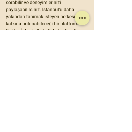
sorabilir ve deneyimlerinizi 
paylaşabilirsiniz. İstanbul'u daha 
yakından tanımak isteyen herkesin 
katkıda bulunabileceği bir platformdur. 
Katılın, İstanbul'u birlikte keşfedelim.
0
0
Motioonn, kullanıcıların keşfettikleri
dünyayı geniş kitlelerle paylaşmalarını
sağlayan bir sosyal medya platformudur.
Önerilen Gönderi