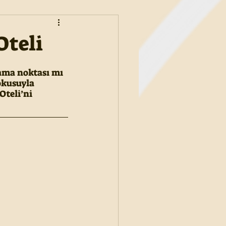
Oteli
ama noktası mı 
okusuyla 
Oteli’ni 