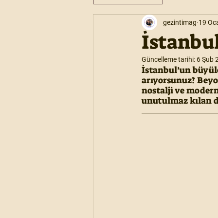
gezintimag
19 Oc
İstanbul
Güncelleme tarihi:
6 Şub 
İstanbul’un büyüle
arıyorsunuz? Beyoğ
nostalji ve modern
unutulmaz kılan d