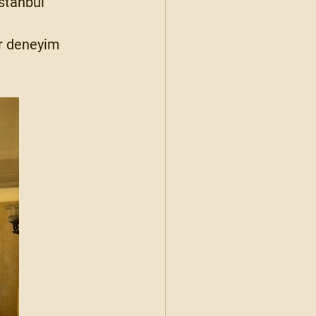
stanbul 
ir deneyim 