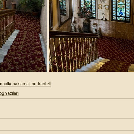
anbulkonaklama
Londraoteli
og Yazıları