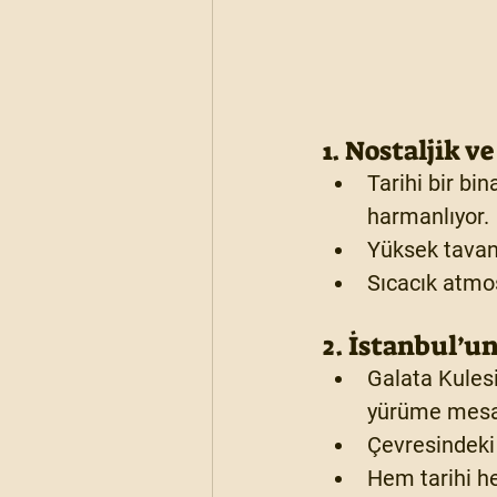
. Nostaljik
1
Tarihi bir bi
harmanlıyor.
Yüksek tavanl
Sıcacık atmos
2. İstanbul’u
Galata Kulesi
yürüme mesa
Çevresindeki 
Hem tarihi h