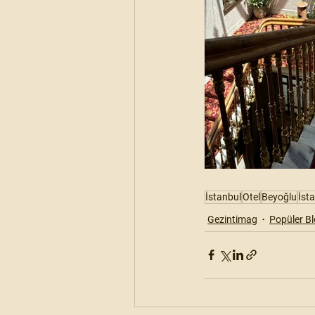
İstanbul
Otel
Beyoğlu
İst
Gezintimag
Popüler Bl