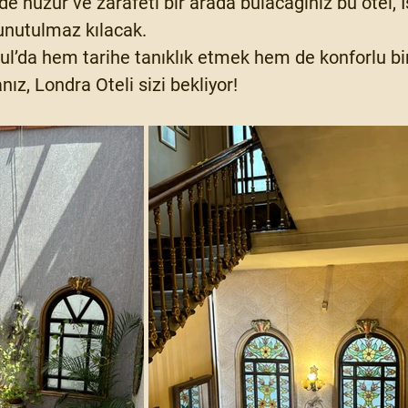
de huzur ve zarafeti bir arada bulacağınız bu otel, İ
unutulmaz kılacak.
bul’da hem tarihe tanıklık etmek hem de konforlu b
ız, Londra Oteli sizi bekliyor!