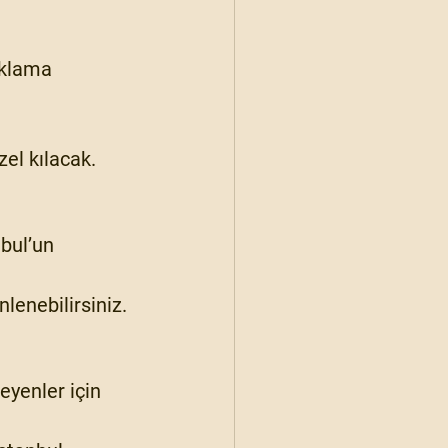
aklama 
zel kılacak.
bul’un 
lenebilirsiniz.
yenler için 