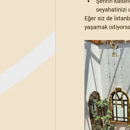
Şehrin kalbin
seyahatinizi 
Eğer siz de İstan
yaşamak istiyorsan