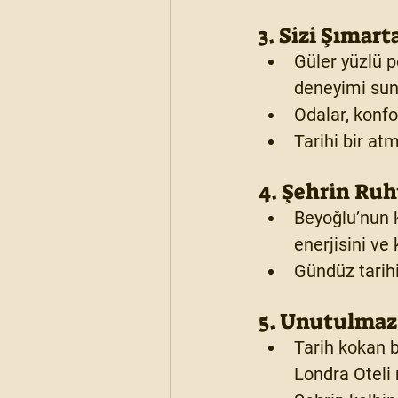
3. Sizi Şımar
Güler yüzlü p
deneyimi sun
Odalar, konfo
Tarihi bir at
4. Şehrin Ruhu
Beyoğlu’nun k
enerjisini ve 
Gündüz tarihi
5. Unutulmaz
Tarih kokan b
Londra Oteli