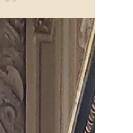
İsveç’in başkenti, İskandinav ülkelerinin en çok turist
çeken şehirlerden biri olan Stockholm’de ne yenilir ne
içilir, şehirdeki etkinlikler nelerdir, 3 günlük
seyahatimize neler sığdırabildik çok kapsamlı bir
rehber ile hepsini burada bulacaksınız.