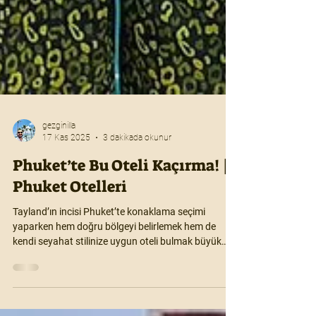
gezginilla
17 Kas 2025
3 dakikada okunur
Phuket’te Bu Oteli Kaçırma! |
Phuket Otelleri
Tayland’ın incisi Phuket’te konaklama seçimi
yaparken hem doğru bölgeyi belirlemek hem de
kendi seyahat stilinize uygun oteli bulmak büyük
fark yaratıyor. İşte keyifli ve verimli bir seyahat için
dikkat etmen gerekenler bu rehberde!