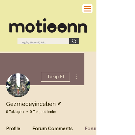
Diğer Eylemler
Takip Et
Yazar
Gezmedeyinceben
0 Takipçiler
0 Takip edilenler
Profile
Forum Comments
Forum Posts