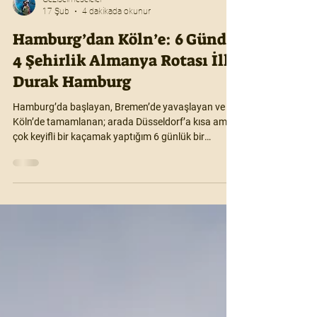
Geziselmeseleler
17 Şub
4 dakikada okunur
Hamburg’dan Köln’e: 6 Günde
4 Şehirlik Almanya Rotası İlk
Durak Hamburg
Hamburg’da başlayan, Bremen’de yavaşlayan ve
Köln’de tamamlanan; arada Düsseldorf’a kısa ama
çok keyifli bir kaçamak yaptığım 6 günlük bir
yolculuktu. Bu yazı serimi okuduğunuzda, bu
şehirlerde mutlaka görmeniz gereken yerleri ve
konaklama açısından en rahat edebileceğiniz
noktaları öğrenmiş; aynı zamanda benimle birlikte
şehirleri hissetmiş olacaksınız.