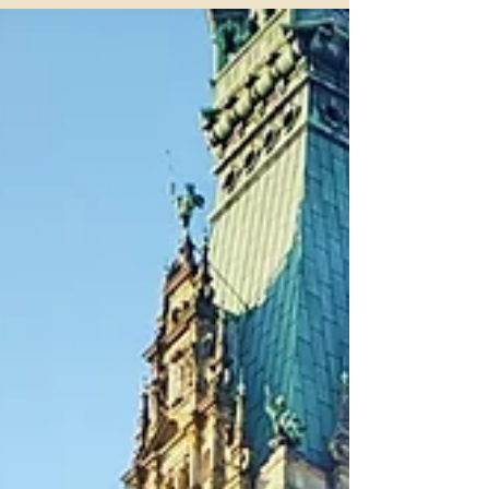
Hamburg’da başlayan, Bremen’de yavaşlayan ve
Köln’de tamamlanan; arada Düsseldorf’a kısa ama
çok keyifli bir kaçamak yaptığım 6 günlük bir
yolculuktu.