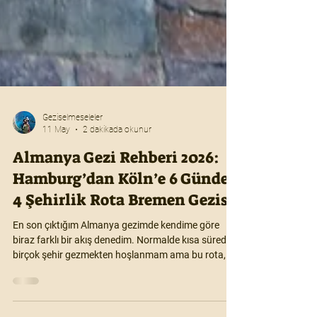
Geziselmeseleler
11 May
2 dakikada okunur
Almanya Gezi Rehberi 2026:
Hamburg’dan Köln’e 6 Günde
4 Şehirlik Rota Bremen Gezisi
En son çıktığım Almanya gezimde kendime göre
biraz farklı bir akış denedim. Normalde kısa sürede
birçok şehir gezmekten hoşlanmam ama bu rota,
planladığım gün sayısına tam olarak yetti.