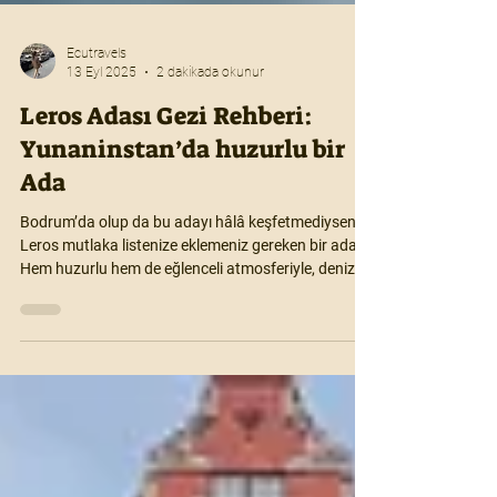
Ecutravels
13 Eyl 2025
2 dakikada okunur
Leros Adası Gezi Rehberi:
Yunaninstan’da huzurlu bir
Ada
Bodrum’da olup da bu adayı hâlâ keşfetmediyseniz,
Leros mutlaka listenize eklemeniz gereken bir ada.
Hem huzurlu hem de eğlenceli atmosferiyle, deniz
ürünleriyle dolu mutfağıyla ve berrak plajlarıyla tam
bir yaz kaçamağı… İşte Bodrum’dan Leros’a nasıl
gidilir, nerelerde yemek yenir, hangi plajlara uğranır
sorularının cevabını bu yazımda bulabilirsiniz