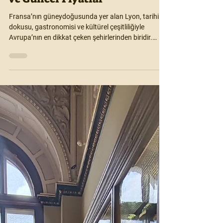
Motioonn
23 Ağu 2025
6 dakikada okunur
Lyon Gezi Rehberi: Lyon’da
Gezilecek Yerler, Yapılacaklar
ve Güncel Fiyatlar
Fransa’nın güneydoğusunda yer alan Lyon, tarihi
dokusu, gastronomisi ve kültürel çeşitliliğiyle
Avrupa’nın en dikkat çeken şehirlerinden biridir.
Roma döneminden kalma mirasları, UNESCO Dünya
Mirası listesine giren bölgeleri ve nehir kıyısındaki
estetik yapılarıyla Lyon, ziyaretçilerine hem görsel
hem de damak tadı açısından unutulmaz bir
deneyim sunar.