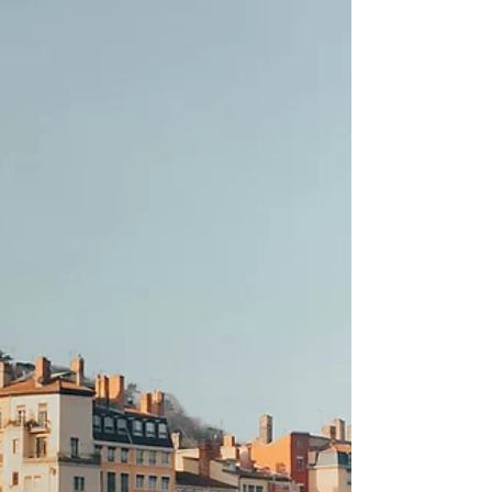
Kuzey Kıbrıs, hem tarihi hem doğal güzellikleri hem
de canlı sosyal yaşamıyla ziyaretçilerine çok farklı
deneyimler sunuyor. Ben de son Kıbrıs gezimde, ilk
olarak araba kiralayarak adanın farklı köşelerini
keşfettim. Kapalı Maraş’ın hüzünlü tarihinden
Girne’nin enerjik limanına, Lefkoşa’nın çarşılarından
Dipkarpaz’ın el değmemiş doğasına kadar uzanan
bu yolculuk bana unutulmaz anılar bıraktı.