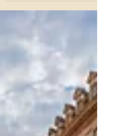
tanımadığım insanlarla göz göze geldiğimde, içimde
tarifsiz bir özgürlük hissi oluşuyor. Bugün, gezi planı
yaparken işimi kolaylaştıran yöntemleri ve sizin de
işinize yarayacak ipuçlarını paylaşacağım. Bakalım
hangilerini daha önce denemişsiniz?