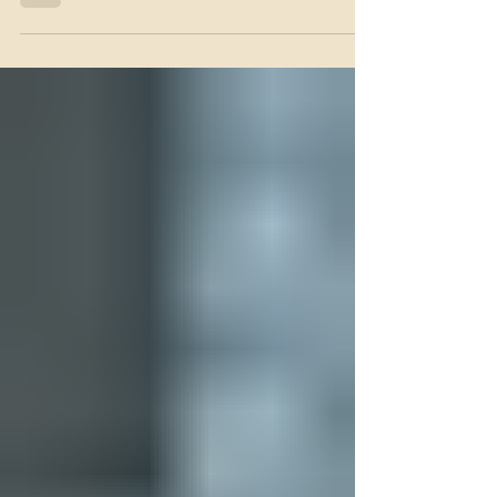
İngiltere’nin başkenti Londra, tarihi dokusu, modern
mimarisi, kültürel çeşitliliği ve dünyaca ünlü
müzeleriyle Avrupa’nın en kozmopolit şehirlerinden
biridir. Klasik kırmızı otobüsleri, Thames Nehri
kıyısındaki simgeleri ve zengin sanat hayatıyla
Londra, her yıl milyonlarca turistin uğrak noktasıdır.
Bu rehberde Londra’da şehir içi ulaşım, konaklama,
gezilecek yerler, müzeler, yemek önerileri ve seyahat
tüyolarını bulabilirsin