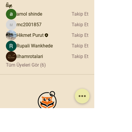
Üye
amol shinde
Takip Et
mc2001857
Takip Et
mc2001857
Hikmet Purut
Takip Et
Rupali Wankhede
Takip Et
ilhamrotalari
Takip Et
Tüm Üyeleri Gör (6)
Motioonn, kullanıcıların keşfettikleri
dünyayı geniş kitlelerle paylaşmalarını
sağlayan bir sosyal medya platformudur.