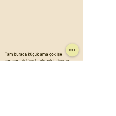
Tam burada 
küçük ama çok işe 
yarayan bir tüyo
 bırakmak istiyorum. 
Gitmeden önce araştırdığınızda 
Elbphilharmonie’nin terasına çıkışın 
ücretli olduğunu görebilirsiniz. Aslında 
bu, alanın aşırı kalabalık olmaması için 
alınmış bir önlem. Binanın girişindeki 
alandan, o an için 
ücretsiz teras çıkış 
biletlerini
 alarak yukarı 
çıkabiliyorsunuz. Çok yoğun 