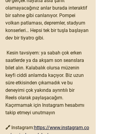
de gerçek hayatta asla şahit 
olamayacağınız anlar burada interaktif 
bir sahne gibi canlanıyor. Pompei 
volkan patlaması, depremler, stadyum 
konserleri… Hepsi tek bir tuşla başlayan 
dev bir tiyatro gibi.
 Kesin tavsiyem: 
ya sabah çok erken 
saatlerde ya da akşam son seanslara 
bilet alın.
 Kalabalık olursa müzenin 
keyfi ciddi anlamda kaçıyor. Biz uzun 
süre etkisinden çıkamadık ve bu 
deneyimi çok yakında 
ayrıntılı bir 
Reels
 olarak paylaşacağım. 
Kaçırmamak için Instagram hesabımı 
takip etmeyi unutmayın
🔗 Instagram
:
https://www.instagram.co