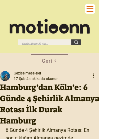
Geri
Geziselmeseleler
17 Şub
4 dakikada okunur
Hamburg’dan Köln’e: 6
Günde 4 Şehirlik Almanya
Rotası İlk Durak
Hamburg
6 Günde 4 Şehirlik Almanya Rotası: En 
son çıktığım Almanya gezimde 