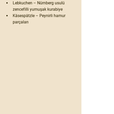
Lebkuchen
 – Nürnberg usulü 
zencefilli yumuşak kurabiye
Käsespätzle
 – Peynirli hamur 
parçaları