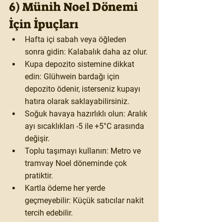
6) Münih Noel Dönemi 
İçin İpuçları
Hafta içi sabah veya öğleden 
sonra gidin:
 Kalabalık daha az olur.
Kupa depozito sistemine dikkat 
edin:
 Glühwein bardağı için 
depozito ödenir, isterseniz kupayı 
hatıra olarak saklayabilirsiniz.
Soğuk havaya hazırlıklı olun:
 Aralık 
ayı sıcaklıkları -5 ile +5°C arasında 
değişir.
Toplu taşımayı kullanın:
 Metro ve 
tramvay Noel döneminde çok 
pratiktir.
Kartla ödeme her yerde 
geçmeyebilir:
 Küçük satıcılar nakit 
tercih edebilir.