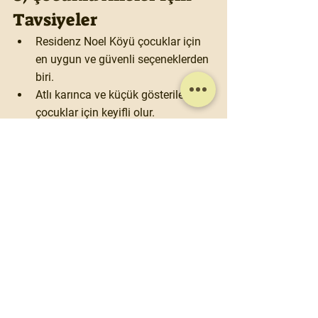
Tavsiyeler
Residenz Noel Köyü çocuklar için 
en uygun ve güvenli seçeneklerden 
biri.
Atlı karınca ve küçük gösteriler 
çocuklar için keyifli olur.
Sıcak çikolata ve kurabiye 
standları minikler için ideal molalar 
sağlar.
Münih Noel pazarları, geleneksel Alman 
kültürünün modern şehir yaşamıyla 
buluştuğu eşsiz bir deneyim sunar. 
Sıcak şarap kokusu, el yapımı 
hediyelikler, ışıl ışıl meydanlar ve tarihi 
sokaklarda dolaşmak; kış aylarını 
unutulmaz bir hatıraya dönüştürür. Eğer 