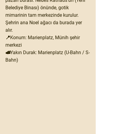
pazarı burası. Neues Rathaus’un (Yeni 
Belediye Binası) önünde, gotik 
mimarinin tam merkezinde kurulur. 
Şehrin ana Noel ağacı da burada yer 
alır.
📍Konum: Marienplatz, Münih şehir 
merkezi
🚅Yakın Durak: Marienplatz (U-Bahn / S-
Bahn)