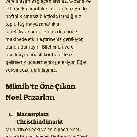
yere ulaşım sağlayabilirsiniz. S-bahn ve 
U-bahn kullanabilirsiniz. Günlük ya da 
haftalık sınırsız biletlerle istediğiniz 
toplu taşımaya rahatlıkla 
binebiliyorsunuz. Binmeden önce 
makinede etkinleştirmeniz gerekiyor, 
bunu atlamayın. Biletler bir yere 
basılmıyor ancak kontrole denk 
gelirseniz göstermeniz gerekiyor. Eğer 
yoksa ceza alabilirsiniz.
Münih’te Öne Çıkan 
Noel Pazarları
Marienplatz 
Christkindlmarkt
Münih’in en eski ve en bilinen Noel 