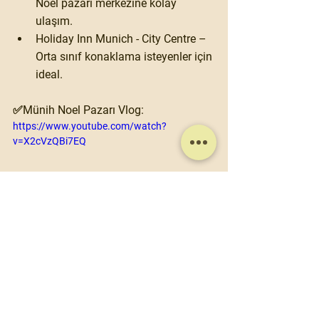
Noel pazarı merkezine kolay 
ulaşım.
Holiday Inn Munich - City Centre – 
Orta sınıf konaklama isteyenler için 
ideal.
✅Münih Noel Pazarı Vlog: 
https://www.youtube.com/watch?
v=X2cVzQBi7EQ
Öneriler ve Seyahat 
Aktiviteleri
Aşağıda sizler için özenle seçtiğim 