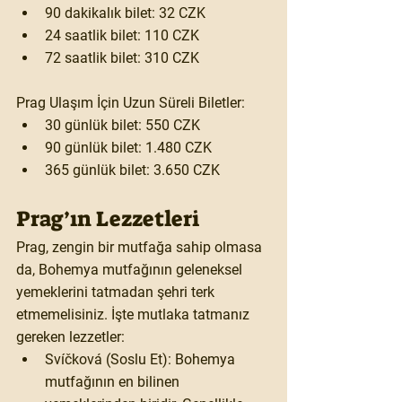
90 dakikalık bilet:
 32 CZK​
24 saatlik bilet:
 110 CZK​
72 saatlik bilet:
 310 CZK​
Prag Ulaşım İçin Uzun Süreli Biletler:
30 günlük bilet:
 550 CZK​
90 günlük bilet:
 1.480 CZK​
365 günlük bilet:
 3.650 CZK
Prag’ın Lezzetleri
Prag, zengin bir mutfağa sahip olmasa 
da, Bohemya mutfağının geleneksel 
yemeklerini tatmadan şehri terk 
etmemelisiniz. İşte mutlaka tatmanız 
gereken lezzetler:
Svíčková (Soslu Et):
 Bohemya 
mutfağının en bilinen 