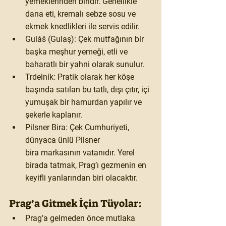
yemeklerinden biridir. Genellikle 
dana eti, kremalı sebze sosu ve 
ekmek knedlikleri ile servis edilir.
Guláš (Gulaş):
 Çek mutfağının bir 
başka meşhur yemeği, etli ve 
baharatlı bir yahni olarak sunulur.
Trdelník:
 Pratik olarak her köşe 
başında satılan bu tatlı, dışı çıtır, içi 
yumuşak bir hamurdan yapılır ve 
şekerle kaplanır.
Pilsner Bira:
 Çek Cumhuriyeti, 
dünyaca ünlü 
Pilsner 
bira
 markasının vatanıdır. Yerel 
birada tatmak, Prag’ı gezmenin en 
keyifli yanlarından biri olacaktır.
Prag’a Gitmek İçin Tüyolar:
Prag’a gelmeden önce mutlaka 