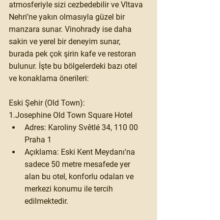
atmosferiyle sizi cezbedebilir ve Vltava 
Nehri’ne yakın olmasıyla güzel bir 
manzara sunar. Vinohrady ise daha 
sakin ve yerel bir deneyim sunar, 
burada pek çok şirin kafe ve restoran 
bulunur. İşte bu bölgelerdeki bazı otel 
ve konaklama önerileri:​
Eski Şehir (Old Town):
1.Josephine Old Town Square Hotel
Adres:
 Karoliny Světlé 34, 110 00 
Praha 1
Açıklama:
 Eski Kent Meydanı'na 
sadece 50 metre mesafede yer 
alan bu otel, konforlu odaları ve 
merkezi konumu ile tercih 
edilmektedir. ​