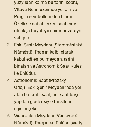
yüzyıldan kalma bu tarihi köprü, 
Vltava Nehri üzerinde yer alır ve 
Prag’ın sembollerinden biridir. 
Özellikle sabah erken saatlerde 
oldukça büyüleyici bir manzaraya 
sahiptir.
Eski Şehir Meydanı (Staroměstské 
Náměstí):
 Prag’ın kalbi olarak 
kabul edilen bu meydan, tarihi 
binaları ve Astronomik Saat Kulesi 
ile ünlüdür.
Astronomik Saat (Pražský 
Orloj):
 Eski Şehir Meydanı’nda yer 
alan bu tarihi saat, her saat başı 
yapılan gösterisiyle turistlerin 
ilgisini çeker.
Wenceslas Meydanı (Václavské 
Náměstí):
 Prag’ın en ünlü alışveriş 