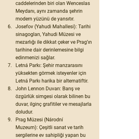
caddelerinden biri olan Wenceslas 
Meydanı, aynı zamanda şehrin 
modern yüzünü de yansıtır.
Josefov (Yahudi Mahallesi):
 Tarihi 
sinagogları, Yahudi Müzesi ve 
mezarlığı ile dikkat çeker ve Prag’ın 
tarihine dair derinlemesine bilgi 
edinmenizi sağlar.
Letná Parkı:
 Şehir manzarasını 
yüksekten görmek isteyenler için 
Letná Parkı harika bir alternatiftir.
John Lennon Duvarı:
 Barış ve 
özgürlük simgesi olarak bilinen bu 
duvar, ilginç grafitiler ve mesajlarla 
doludur.
Prag Müzesi (Národní 
Muzeum):
 Çeşitli sanat ve tarih 
sergilerine ev sahipliği yapan bu 