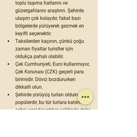
toplu taşıma hatlarını
 ve 
güzergahlarını araştırın. Şehirde 
ulaşım çok kolaydır, fakat bazı 
bölgelerde yürüyerek gezmek en 
keyifli seçenektir.
Taksilerden
 kaçının, çünkü çoğu 
zaman fiyatlar turistler için 
oldukça pahalı olabilir.
Çek Cumhuriyeti, Euro kullanmıyor, 
Çek Korunası (CZK)
 geçerli para 
birimidir. Döviz bozdururken 
dikkatli olun.
Şehirde 
yürüyüş turları
 oldukça 
popülerdir, bu tür turlara katılmak, 
şehri yerel bir rehber eşliğinde daha 
iyi keşfetmenize yardımcı olabilir.
Prag’daki 
Noel pazarları
 özellikle 
Aralık ayında büyüleyicidir, 