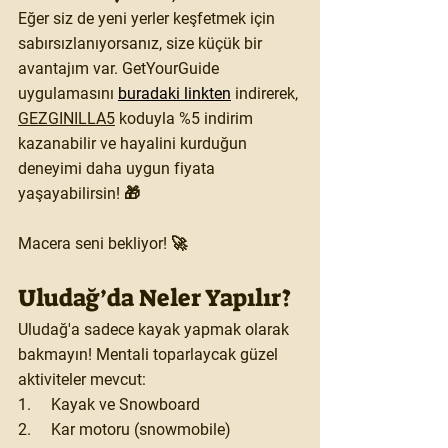
Eğer siz de yeni yerler keşfetmek için 
sabırsızlanıyorsanız, size küçük bir 
avantajım var. GetYourGuide 
uygulamasını
buradaki linkten
indirerek, 
GEZGINILLA5
 koduyla %5 indirim 
kazanabilir ve hayalini kurduğun 
deneyimi daha uygun fiyata 
yaşayabilirsin! 🎁
Macera seni bekliyor! 🚀
Uludağ’da Neler Yapılır?
Uludağ'a sadece kayak yapmak olarak 
bakmayın! Mentali toparlaycak güzel 
aktiviteler mevcut:
1.     Kayak ve Snowboard
2.     Kar motoru (snowmobile)