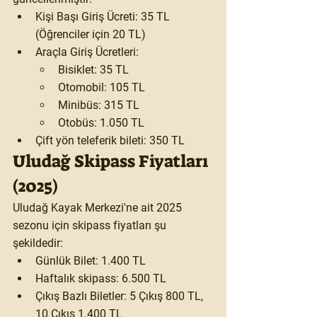
Kişi Başı Giriş Ücreti:
 35 TL 
(Öğrenciler için 20 TL)
Araçla Giriş Ücretleri:
Bisiklet:
 35 TL
Otomobil:
 105 TL
Minibüs:
 315 TL
Otobüs:
 1.050 TL
Çift yön teleferik bileti: 
350 TL
Uludağ Skipass Fiyatları 
(2025)
Uludağ Kayak Merkezi'ne ait 2025 
sezonu için 
skipass fiyatları
 şu 
şekildedir:
Günlük Bilet:
 1.400 TL
Haftalık skipass:
 6.500 TL
Çıkış Bazlı Biletler:
 5 Çıkış 800 TL, 
10 Çıkış 1.400 TL