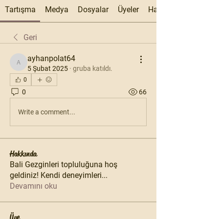
Tartışma
Medya
Dosyalar
Üyeler
Hakkında
Geri
ayhanpolat64
ayhanpolat64
5 Şubat 2025
·
gruba katıldı.
0
0
66
Write a comment...
Hakkında
Bali Gezginleri topluluğuna hoş
geldiniz! Kendi deneyimleri
...
Devamını oku
Üye