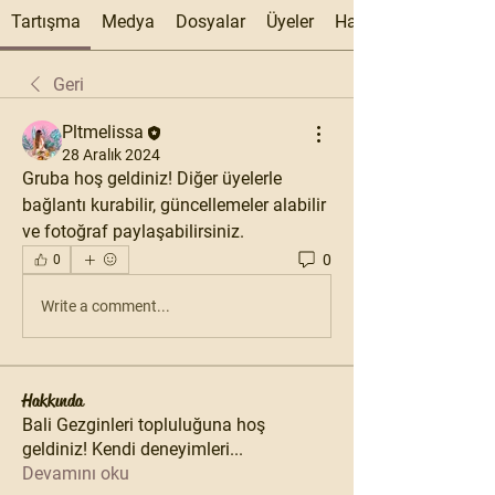
Tartışma
Medya
Dosyalar
Üyeler
Hakkında
Geri
Pltmelissa
28 Aralık 2024
Gruba hoş geldiniz! Diğer üyelerle 
bağlantı kurabilir, güncellemeler alabilir 
ve fotoğraf paylaşabilirsiniz.
0
0
Write a comment...
Hakkında
Bali Gezginleri topluluğuna hoş
geldiniz! Kendi deneyimleri
...
Devamını oku