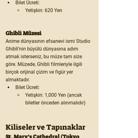
Bilet Ücreti:
Yetişkin: 620 Yen
Ghibli Müzesi
Anime dünyasının efsanevi ismi 
Studio 
Ghibli
’nin büyülü dünyasına adım 
atmak isterseniz, bu müze tam size 
göre. Müzede, Ghibli filmleriyle ilgili 
birçok orijinal çizim ve figür yer 
almaktadır.
Bilet Ücreti:
Yetişkin: 1,000 Yen (ancak 
biletler önceden alınmalıdır)
Kiliseler ve Tapınaklar
St. Mary’s Cathedral (Tokyo 