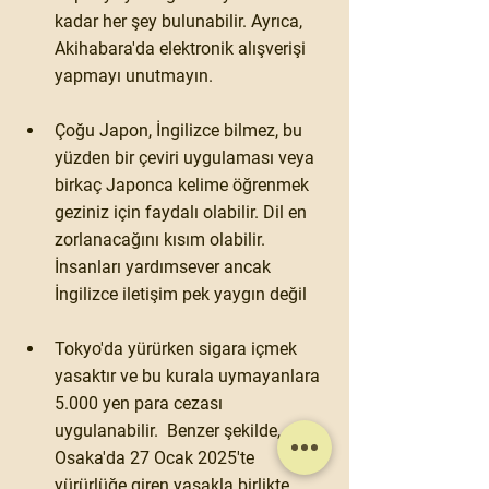
kadar her şey bulunabilir. Ayrıca, 
Akihabara
'da elektronik alışverişi 
yapmayı unutmayın.
Çoğu Japon, İngilizce bilmez, bu 
yüzden bir 
çeviri uygulaması
 veya 
birkaç Japonca kelime öğrenmek 
geziniz için faydalı olabilir. Dil en 
zorlanacağını kısım olabilir. 
İnsanları yardımsever ancak 
İngilizce iletişim pek yaygın değil
Tokyo'da yürürken sigara içmek 
yasaktır ve bu kurala uymayanlara 
5.000 yen para cezası 
uygulanabilir.  Benzer şekilde, 
Osaka'da 27 Ocak 2025'te 
yürürlüğe giren yasakla birlikte, 