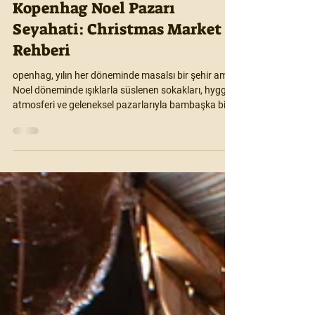
Motioonn
28 Ara 2025
2 dakikada okunur
Kopenhag Noel Pazarı
Seyahati: Christmas Market
Rehberi
openhag, yılın her döneminde masalsı bir şehir ama
Noel döneminde ışıklarla süslenen sokakları, hygge
atmosferi ve geleneksel pazarlarıyla bambaşka bir
deneyim sunuyor. İşte şehri Aralık ayı boyunca özel
kılan detaylar ve Noel pazarlarını en iyi şekilde
gezebilmeniz için mini rehberiniz.