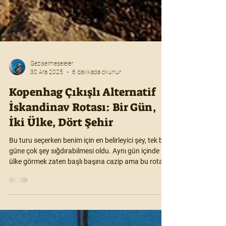
Geziselmeseleler
30 Ara 2025
6 dakikada okunur
Kopenhag Çıkışlı Alternatif
İskandinav Rotası: Bir Gün,
İki Ülke, Dört Şehir
Bu turu seçerken benim için en belirleyici şey, tek bir
güne çok şey sığdırabilmesi oldu. Aynı gün içinde iki
ülke görmek zaten başlı başına cazip ama bu rota
bunu yüzeysel değil, gerçekten dolu dolu yapmayı
başarıyor. Kopenhag çıkışlı bu tur; Helsingør, Lund
ve Malmö’yü mantıklı bir sırayla, koşturmadan ama