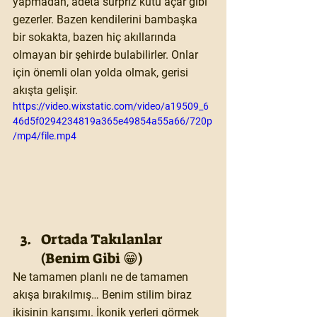
yapmadan, adeta sürpriz kutu açar gibi 
gezerler. Bazen kendilerini bambaşka 
bir sokakta, bazen hiç akıllarında 
olmayan bir şehirde bulabilirler. Onlar 
için önemli olan yolda olmak, gerisi 
akışta gelişir.
https://video.wixstatic.com/video/a19509_6
46d5f0294234819a365e49854a55a66/720p
/mp4/file.mp4
Ortada Takılanlar 
(Benim Gibi 😁)
Ne tamamen planlı ne de tamamen 
akışa bırakılmış… Benim stilim biraz 
ikisinin karışımı. İkonik yerleri görmek 