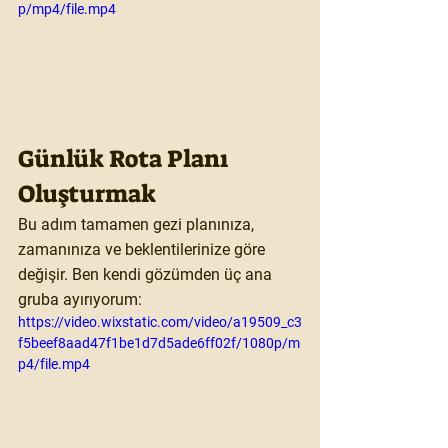
p/mp4/file.mp4
Günlük Rota Planı 
Oluşturmak
Bu adım tamamen gezi planınıza, 
zamanınıza ve beklentilerinize göre 
değişir. Ben kendi gözümden üç ana 
gruba ayırıyorum:
https://video.wixstatic.com/video/a19509_c3
f5beef8aad47f1be1d7d5ade6ff02f/1080p/m
p4/file.mp4