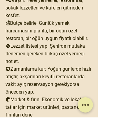
🔍Araştır: Yerel yemekler, restoranlar, 
sokak lezzetleri ve kafeleri gitmeden 
keşfet.
💰Bütçe belirle: Günlük yemek 
harcamasını planla; bir öğün özel 
restoran, bir öğün uygun fiyatlı olabilir.
🍲Lezzet listesi yap: Şehirde mutlaka 
denemen gereken birkaç özel yemeği 
not et.
⏰Zamanlama kur: Yoğun günlerde hızlı 
atıştır, akşamları keyifli restoranlarda 
vakit ayır; rezervasyon gerekiyorsa 
önceden yap.
🥐Market & fırın: Ekonomik ve lokal 
tatlar için market ürünleri, pastane ve 
fırınları dene.
👜Esneklik bırak: Sokakta keşfettiğin 
sürpriz lezzetlere yer ver, sadece plana 