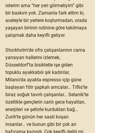
isterim ama “her yeri görmeliyim” gibi 
bir baskım yok. Zamanla fark ettim ki, 
aceleyle bir yerlere koşturmadan, orada 
yaşayan birinin rutinine göre takılmaya 
çalışmak daha keyifli geliyor. 
Stockholm’de ofis çalışanlarının cama 
yansıyan hallerini izlemek, 
Düsseldorf’ta bisikletle işe giden 
topuklu ayakkabılı şık kadınlar, 
Milano’da ayakta espresso içip güne 
başlayan fötr şapkalı amcalar… Tiflis’te 
biraz soğuk tavırlı çalışanlar… Selanik’te 
özellikle gençlerin canlı gece hayatları, 
enerjileri ve şehirle kurdukları bağ… 
Zurih’te günün her saati koşan 
insanlar… ve bunun gibi bir çok an 
hafızama kazındı. Çok keyifli değil mi 