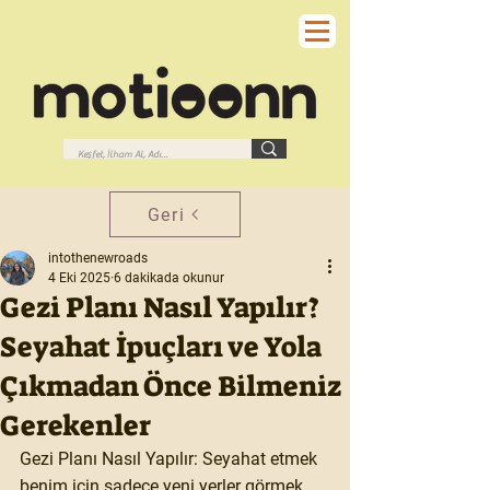
Geri
intothenewroads
4 Eki 2025
6 dakikada okunur
Gezi Planı Nasıl Yapılır?
Seyahat İpuçları ve Yola
Çıkmadan Önce Bilmeniz
Gerekenler
Gezi Planı Nasıl Yapılır: Seyahat etmek 
benim için sadece yeni yerler görmek 