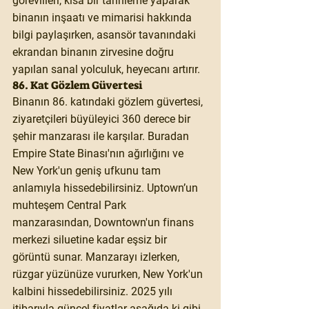
görevlileri, kısa bir tarihleme yaparak 
binanın inşaatı ve mimarisi hakkında 
bilgi paylaşırken, asansör tavanındaki 
ekrandan binanın zirvesine doğru 
yapılan sanal yolculuk, heyecanı artırır.
86. Kat Gözlem Güvertesi
Binanın 86. katındaki gözlem güvertesi, 
ziyaretçileri büyüleyici 360 derece bir 
şehir manzarası ile karşılar. Buradan 
Empire State Binası'nın ağırlığını ve 
New York'un geniş ufkunu tam 
anlamıyla hissedebilirsiniz. Uptown’un 
muhteşem Central Park 
manzarasından, Downtown'un finans 
merkezi siluetine kadar eşsiz bir 
görüntü sunar. Manzarayı izlerken, 
rüzgar yüzünüze vururken, New York'un 
kalbini hissedebilirsiniz. 2025 yılı 
itibarıyla güncel fiyatlar aşağıda ki gibi, 