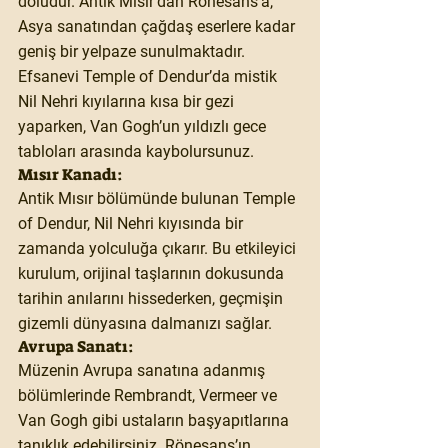
doludur. Antik Mısır’dan Rönesans’a, 
Asya sanatından çağdaş eserlere kadar 
geniş bir yelpaze sunulmaktadır. 
Efsanevi Temple of Dendur’da mistik 
Nil Nehri kıyılarına kısa bir gezi 
yaparken, Van Gogh’un yıldızlı gece 
tabloları arasında kaybolursunuz.
Mısır Kanadı:
Antik Mısır bölümünde bulunan Temple 
of Dendur, Nil Nehri kıyısında bir 
zamanda yolculuğa çıkarır. Bu etkileyici 
kurulum, orijinal taşlarının dokusunda 
tarihin anılarını hissederken, geçmişin 
gizemli dünyasına dalmanızı sağlar.
Avrupa Sanatı:
Müzenin Avrupa sanatına adanmış 
bölümlerinde Rembrandt, Vermeer ve 
Van Gogh gibi ustaların başyapıtlarına 
tanıklık edebilirsiniz. Rönesans’ın 