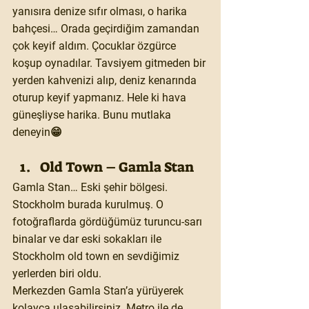
yanısıra denize sıfır olması, o harika 
bahçesi… Orada geçirdiğim zamandan 
çok keyif aldım. Çocuklar özgürce 
koşup oynadılar. Tavsiyem gitmeden bir 
yerden kahvenizi alıp, deniz kenarında 
oturup keyif yapmanız. Hele ki hava 
güneşliyse harika. Bunu mutlaka 
deneyin😁
Old Town – Gamla Stan 
Gamla Stan… Eski şehir bölgesi. 
Stockholm burada kurulmuş. O 
fotoğraflarda gördüğümüz turuncu-sarı 
binalar ve dar eski sokakları ile 
Stockholm old town en sevdiğimiz 
yerlerden biri oldu. 
Merkezden Gamla Stan’a yürüyerek 
kolayca ulaşabilirsiniz. Metro ile de 